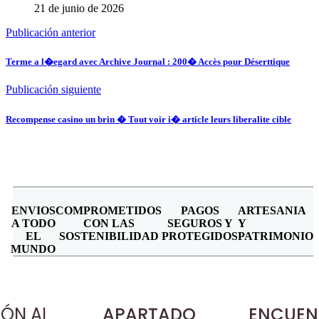
21 de junio de 2026
Publicación anterior
Terme a l�egard avec Archive Journal : 200� Accès pour Déserttique
Publicación siguiente
Recompense casino un brin � Tout voir i� article leurs liberalite cible
ENVIOS
COMPROMETIDOS
PAGOS
ARTESANIA
A TODO
CON LAS
SEGUROS Y
Y
EL
SOSTENIBILIDAD
PROTEGIDOS
PATRIMONIO
MUNDO
IÓN AL
APARTADO
ENCUEN