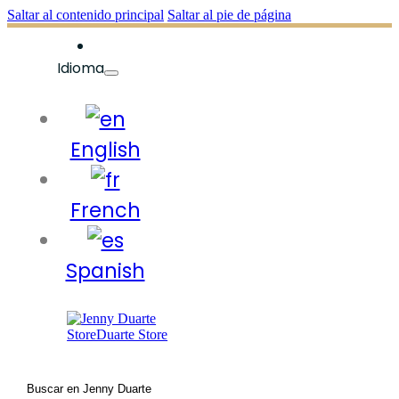
Saltar al contenido principal
Saltar al pie de página
Idioma
English
French
Spanish
Buscar