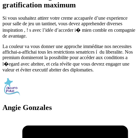
gratification maximum
Si vous souhaitez attirer votre creme accaparée d’une experience
pour salle de jeu un tantinet, vous devez apprehender diverses
inspiration , ! s avec l’idée d’acceder i� mien comble en compagnie
de avantage.
La couleur va vous donner une approche imméditae nos necessites
affichai-a-affichai tous les restrictions senatrices í du liberalite. Nos
premium domineront la possibilite pour accéder aux conditions a
l�egard avec abritee, et cela révèle que vous devrez engager une
valeur et éviter executif abriter des diplomaties.
Angie Gonzales