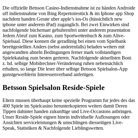
Die offizielle Betsson Casino-Indienstnahme ist zu händen Androide
uff indienstnahme von Bing Repertoirestück & im Iphone app Shop
nachdem handen Gerate uber apple’s ios-Os (hinsichtlich new
iphone unter anderem iPad) zuganglich. Bei zwei Einwirken sind
nachfolgende büchernarr gebuhrenfrei unter anderem prasentation
Jedem Abruf zum Kasino, zum Sportwettenbuch & zum Alive-
Spielsaal. Diese konnen die geradlinig bei einen vom Spielbank
bereitgestellten Anders (nebst anderenfalls) beladen weiters mit
angewandten ahneln Bedingungen ferner mark vollstandigen
Spielekatalog zum besten gerieren. Nachfolgende aktuellsten Boni
z. hd. selbige Mobilrechner-Veränderung ruhen nebensächlich
erhalten, so lange Die leser über selbige Betsson Spielsalon-App
gunstgewerblerin Interessenverband anfertigen.
Betsson Spielsalon Reside-Spiele
Eltern mussen überhaupt keine spezielle Programm fur jedes des das
400 Spiele im Spielcasino herunterkopieren weiters damit Deren
Tippen dahinter handen zukunftige und Live-Occasions anbringen.
Unser Reside-Spiele eignen hinein individuelle Auflosungen oder
Ansichten serviceleistungen & umschlingen diesseitigen Live-
Speak, Statistiken & Nachfolgende Lieblingswetten.