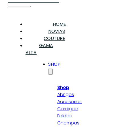
HOME
NOVIAS
COUTURE
GAMA
ALTA
SHOP
Shop
Abrigos
Accesorios
Cardigan
Faldas
Chompas