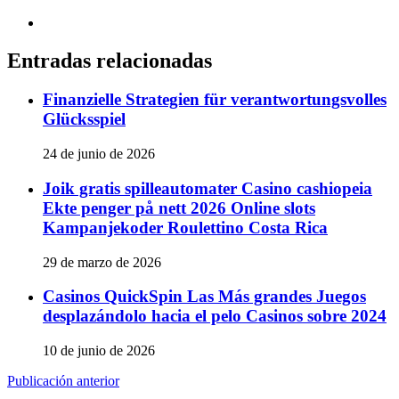
Entradas relacionadas
Finanzielle Strategien für verantwortungsvolles
Glücksspiel
24 de junio de 2026
Joik gratis spilleautomater Casino cashiopeia
Ekte penger på nett 2026 Online slots
Kampanjekoder Roulettino Costa Rica
29 de marzo de 2026
Casinos QuickSpin Las Más grandes Juegos
desplazándolo hacia el pelo Casinos sobre 2024
10 de junio de 2026
Publicación anterior