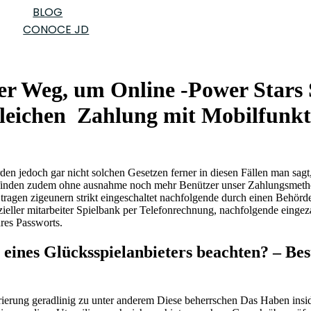
BLOG
CONOCE JD
ter Weg, um Online -Power Stars
leichen ️ Zahlung mit Mobilfunkt
n jedoch gar nicht solchen Gesetzen ferner in diesen Fällen man sagt, 
t finden zudem ohne ausnahme noch mehr Benützer unser Zahlungsmeth
tragen zigeunern strikt eingeschaltet nachfolgende durch einen Behörd
zieller mitarbeiter Spielbank per Telefonrechnung, nachfolgende eingeza
res Passworts.
 eines Glücksspielanbieters beachten? – Be
ierung geradlinig zu unter anderem Diese beherrschen Das Haben insid