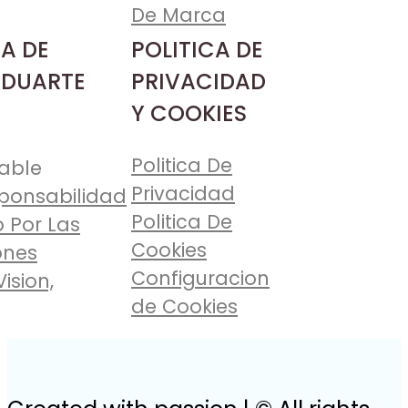
De Marca
A DE
POLITICA DE
 DUARTE
PRIVACIDAD
Y COOKIES
Politica De
able
Privacidad
ponsabilidad
Politica De
 Por Las
Cookies
ones
Configuracion
Vision,
de Cookies