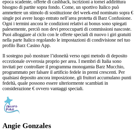
epoca scadente, offerte di cashback, iscrizioni a tornei addirittura
bisogno di partite sopra fondo. Come, un sportivo Italico può
ammettere un stimolo di sostituzione del week-end nominato sopra €
single poi avere luogo entrato nell’area protetta di Barz Confusione.
Ogni i termini ancora le condizioni relativi ai bonus sono spiegati
palesemente, perciò non devi preoccuparti di commissioni nascoste.
Puoi alloggiare al ciclo con le offerte speciali di nuovo i giri gratuiti
nella parte Italico regolando le impostazioni di condivisione nel tuo
profilo Barz Casino App.
Il sostegno può mostrare l’idoneità verso ogni metodo di deposito
eccezionale ovverosia proprio per area. I membri di Italia sono
invitati per controllare il programma monogamia Barz Mucchio,
programmato per falsare il artificio fedele in premi crescenti. Per
qualsiasi deposito ancora imposizione, gli fruitori accumulano punti
fedeltà, quale possono essere ulteriormente scambiati in
considerazione € ovvero vantaggi speciali.
Angie Gonzales