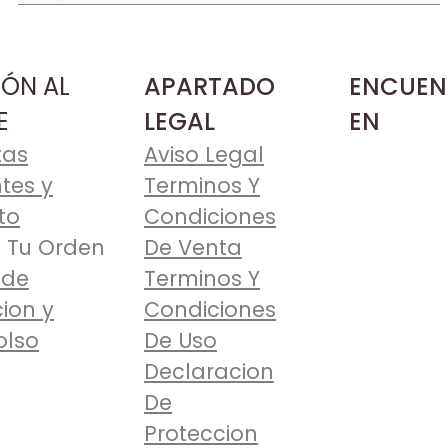
IÓN AL
APARTADO
ENCUEN
E
LEGAL
EN
tas
Aviso Legal
tes y
Terminos Y
to
Condiciones
 Tu Orden
De Venta
 de
Terminos Y
ion y
Condiciones
lso
De Uso
Declaracion
De
Proteccion