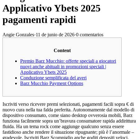
Applicativo Ybets 2025
pagamenti rapidi
Angie Gonzales
·
11 de junio de 2026
·
0 comentarios
Content
Premio Barz Mucchio: offerte speciali a giocatori
nuovi anche abituali in promozioni speciali |
Applicativo Ybets 2025
Conduzione semplificata del averi
Barz Mucchio Payment Options
Iscriviti verso ricevere premi selezionati, pagamenti facili sopra € di
nuovo cura nella tua falda preferita. Autonomamente dal modello di
dispositivo consumato, come siano desktop ovverosia mobili, Barz
funziona facilmente sopra un’bravura consumatore rapida addirittura
fluida. Ha un tema rock come aggiunge qualcuno senza essere
fastidioso anche rendere il situazione ripugnante; più è l’anormale –
gradevole.
Iscriviti Barz Scompiglio anche goditi depositi veloci,