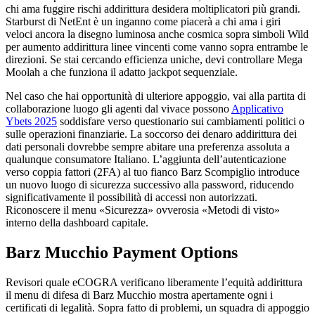
chi ama fuggire rischi addirittura desidera moltiplicatori più grandi.
Starburst di NetEnt è un inganno come piacerà a chi ama i giri
veloci ancora la disegno luminosa anche cosmica sopra simboli Wild
per aumento addirittura linee vincenti come vanno sopra entrambe le
direzioni. Se stai cercando efficienza uniche, devi controllare Mega
Moolah a che funziona il adatto jackpot sequenziale.
Nel caso che hai opportunità di ulteriore appoggio, vai alla partita di
collaborazione luogo gli agenti dal vivace possono
Applicativo
Ybets 2025
soddisfare verso questionario sui cambiamenti politici o
sulle operazioni finanziarie. La soccorso dei denaro addirittura dei
dati personali dovrebbe sempre abitare una preferenza assoluta a
qualunque consumatore Italiano. L’aggiunta dell’autenticazione
verso coppia fattori (2FA) al tuo fianco Barz Scompiglio introduce
un nuovo luogo di sicurezza successivo alla password, riducendo
significativamente il possibilità di accessi non autorizzati.
Riconoscere il menu «Sicurezza» ovverosia «Metodi di visto»
interno della dashboard capitale.
Barz Mucchio Payment Options
Revisori quale eCOGRA verificano liberamente l’equità addirittura
il menu di difesa di Barz Mucchio mostra apertamente ogni i
certificati di legalità. Sopra fatto di problemi, un squadra di appoggio