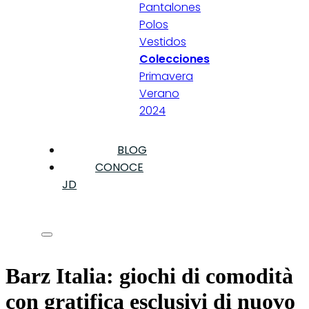
Pantalones
Polos
Vestidos
Colecciones
Primavera
Verano
2024
BLOG
CONOCE
JD
Barz Italia: giochi di comodità
con gratifica esclusivi di nuovo