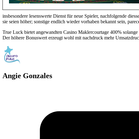
insbesondere lesenswerte Dienst für neue Spieler, nachfolgende diess
sie seien höher; sonstige endlich wieder vorhaben bekannt sein, parec
True Luck bietet angewandten Casino Maklercourtage 400% solange bis
Der höhere Bonuswert erzeugt wohl mit nachdruck mehr Umsatzdruc
Angie Gonzales