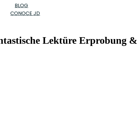
BLOG
CONOCE JD
antastische Lektüre Erprobung &