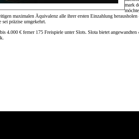
mark d
möchte
eitigen maximalen Äquivalenz alle ihrer ersten Einzahlung herausholen
e sei präzise umgekehrt.
 4.000 € ferner 175 Freispiele unter Slots. Slota bietet angewandten
k.