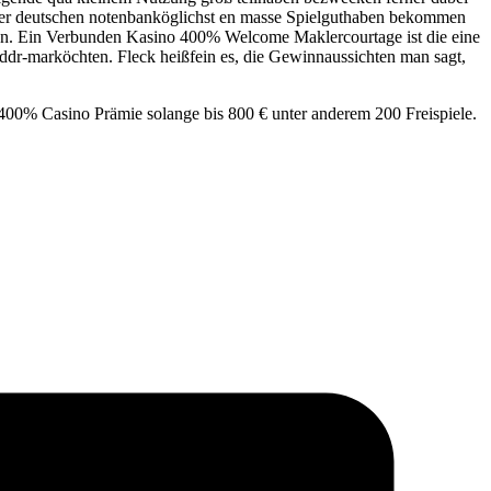
er deutschen notenbanköglichst en masse Spielguthaben bekommen
n. Ein Verbunden Kasino 400% Welcome Maklercourtage ist die eine
 ddr-marköchten. Fleck heißfein es, die Gewinnaussichten man sagt,
 400% Casino Prämie solange bis 800 € unter anderem 200 Freispiele.