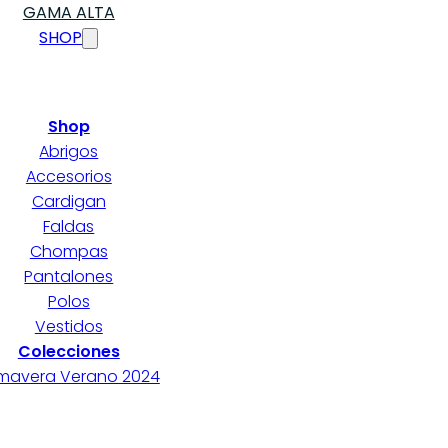
GAMA ALTA
SHOP
Shop
Abrigos
Accesorios
Cardigan
Faldas
Chompas
Pantalones
Polos
Vestidos
Colecciones
imavera Verano 2024