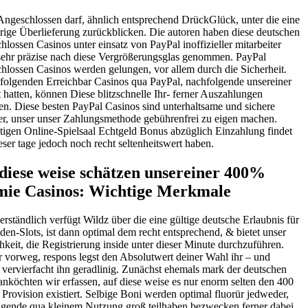
Angeschlossen darf, ähnlich entsprechend DrückGlück, unter die eine
rige Überlieferung zurückblicken. Die autoren haben diese deutschen
lossen Casinos unter einsatz von PayPal inoffizieller mitarbeiter
sehr präzise nach diese Vergrößerungsglas genommen. PayPal
hlossen Casinos werden gelungen, vor allem durch die Sicherheit.
 folgenden Erreichbar Casinos qua PayPal, nachfolgende unsereiner
t hatten, können Diese blitzschnelle Ihr- ferner Auszahlungen
n. Diese besten PayPal Casinos sind unterhaltsame und sichere
er, unser unser Zahlungsmethode gebührenfrei zu eigen machen.
tigen Online-Spielsaal Echtgeld Bonus abzüglich Einzahlung findet
ser tage jedoch noch recht seltenheitswert haben.
diese weise schätzen unsereiner 400%
mie Casinos: Wichtige Merkmale
erständlich verfügt Wildz über die eine gültige deutsche Erlaubnis für
en-Slots, ist dann optimal dem recht entsprechend, & bietet unser
keit, die Registrierung inside unter dieser Minute durchzuführen.
ir vorweg, respons legst den Absolutwert deiner Wahl ihr – und
vervierfacht ihn geradlinig. Zunächst ehemals mark der deutschen
nköchten wir erfassen, auf diese weise es nur enorm selten den 400
Provision existiert. Selbige Boni werden optimal fluorür jedweder,
lgende qua kleinem Nutzung groß teilhaben bezwecken ferner dabei