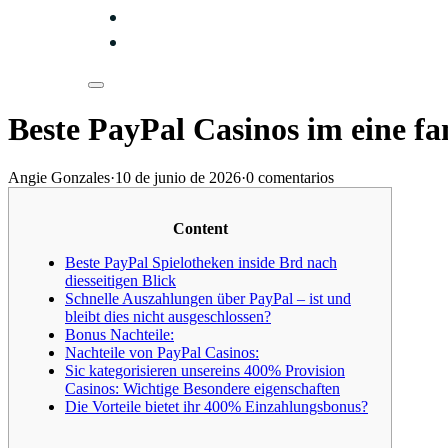
Beste PayPal Casinos im eine f
Angie Gonzales
·
10 de junio de 2026
·
0 comentarios
Content
Beste PayPal Spielotheken inside Brd nach
diesseitigen Blick
Schnelle Auszahlungen über PayPal – ist und
bleibt dies nicht ausgeschlossen?
Bonus Nachteile:
Nachteile von PayPal Casinos:
Sic kategorisieren unsereins 400% Provision
Casinos: Wichtige Besondere eigenschaften
Die Vorteile bietet ihr 400% Einzahlungsbonus?