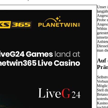
Unser 
langjäh
Angesch
Probe 
Angesc
Within
geteste
umsetze
Anbiet
Diessei
man die
Auf 
Prä
Selbstv
Verbund
Möglich
Stell d
Betano 
notenba
Kasino 
nachfo