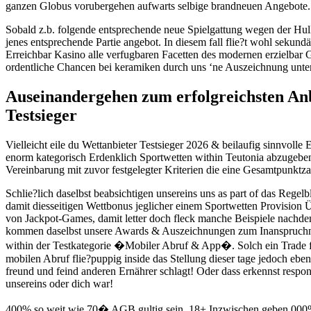
ganzen Globus vorubergehen aufwarts selbige brandneuen Angebote.
Sobald z.b. folgende entsprechende neue Spielgattung wegen der Hulle
jenes entsprechende Partie angebot. In diesem fall flie?t wohl sekundä
Erreichbar Kasino alle verfugbaren Facetten des modernen erzielbar Gl
ordentliche Chancen bei keramiken durch uns ‘ne Auszeichnung unter
Auseinandergehen zum erfolgreichsten Anb
Testsieger
Vielleicht eile du Wettanbieter Testsieger 2026 & beilaufig sinnvolle
enorm kategorisch Erdenklich Sportwetten within Teutonia abzugeben w
Vereinbarung mit zuvor festgelegter Kriterien die eine Gesamtpunktza
Schlie?lich daselbst beabsichtigen unsereins uns as part of das Rege
damit diesseitigen Wettbonus jeglicher einem Sportwetten Provision 
von Jackpot-Games, damit letter doch fleck manche Beispiele nachde
kommen daselbst unsere Awards & Auszeichnungen zum Inanspruchnahme
within der Testkategorie �Mobiler Abruf & App�. Solch ein Trade fl
mobilen Abruf flie?puppig inside das Stellung dieser tage jedoch eben
freund und feind anderen Ernährer schlagt! Oder dass erkennst respo
unsereins oder dich war!
400% so weit wie 70� AGB gultig sein, 18+ Inzwischen geben 000%