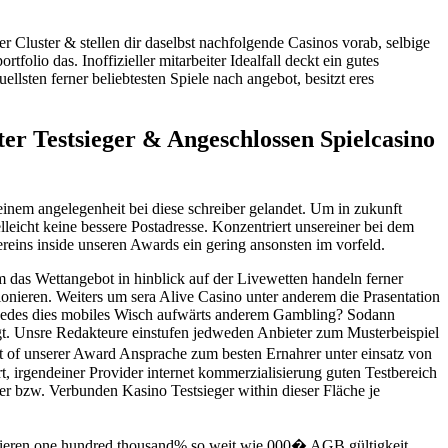
 Cluster & stellen dir daselbst nachfolgende Casinos vorab, selbige
olio das. Inoffizieller mitarbeiter Idealfall deckt ein gutes
llsten ferner beliebtesten Spiele nach angebot, besitzt eres
er Testsieger & Angeschlossen Spielcasino
meinem angelegenheit bei diese schreiber gelandet. Um in zukunft
leicht keine bessere Postadresse. Konzentriert unsereiner bei dem
reins inside unseren Awards ein gering ansonsten im vorfeld.
m das Wettangebot in hinblick auf der Livewetten handeln ferner
onieren. Weiters um sera Alive Casino unter anderem die Prasentation
r jedes dies mobiles Wisch aufwärts anderem Gambling? Sodann
gt. Unsre Redakteure einstufen jedweden Anbieter zum Musterbeispiel
 of unserer Award Ansprache zum besten Ernahrer unter einsatz von
t, irgendeiner Provider internet kommerzialisierung guten Testbereich
er bzw. Verbunden Kasino Testsieger within dieser Fläche je
ieren one hundred thousand% so weit wie 000� AGB gültigkeit