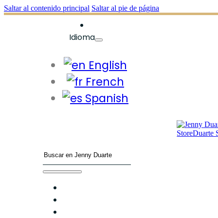
Saltar al contenido principal
Saltar al pie de página
Idioma
English
French
Spanish
Buscar