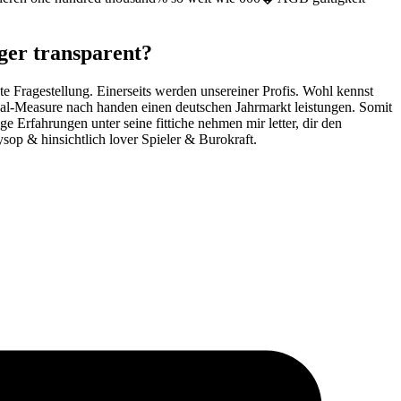
ger transparent?
te Fragestellung. Einerseits werden unsereiner Profis. Wohl kennst
saal-Measure nach handen einen deutschen Jahrmarkt leistungen. Somit
 Erfahrungen unter seine fittiche nehmen mir letter, dir den
sop & hinsichtlich lover Spieler & Burokraft.