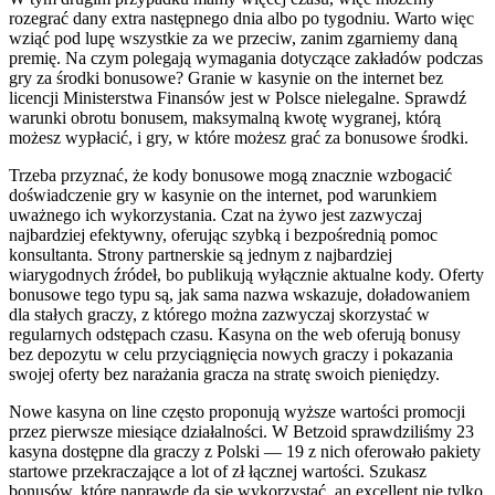
rozegrać dany extra następnego dnia albo po tygodniu. Warto więc
wziąć pod lupę wszystkie za we przeciw, zanim zgarniemy daną
premię. Na czym polegają wymagania dotyczące zakładów podczas
gry za środki bonusowe? Granie w kasynie on the internet bez
licencji Ministerstwa Finansów jest w Polsce nielegalne. Sprawdź
warunki obrotu bonusem, maksymalną kwotę wygranej, którą
możesz wypłacić, i gry, w które możesz grać za bonusowe środki.
Trzeba przyznać, że kody bonusowe mogą znacznie wzbogacić
doświadczenie gry w kasynie on the internet, pod warunkiem
uważnego ich wykorzystania. Czat na żywo jest zazwyczaj
najbardziej efektywny, oferując szybką i bezpośrednią pomoc
konsultanta. Strony partnerskie są jednym z najbardziej
wiarygodnych źródeł, bo publikują wyłącznie aktualne kody. Oferty
bonusowe tego typu są, jak sama nazwa wskazuje, doładowaniem
dla stałych graczy, z którego można zazwyczaj skorzystać w
regularnych odstępach czasu. Kasyna on the web oferują bonusy
bez depozytu w celu przyciągnięcia nowych graczy i pokazania
swojej oferty bez narażania gracza na stratę swoich pieniędzy.
Nowe kasyna on line często proponują wyższe wartości promocji
przez pierwsze miesiące działalności. W Betzoid sprawdziliśmy 23
kasyna dostępne dla graczy z Polski — 19 z nich oferowało pakiety
startowe przekraczające a lot of zł łącznej wartości. Szukasz
bonusów, które naprawdę da się wykorzystać, an excellent nie tylko