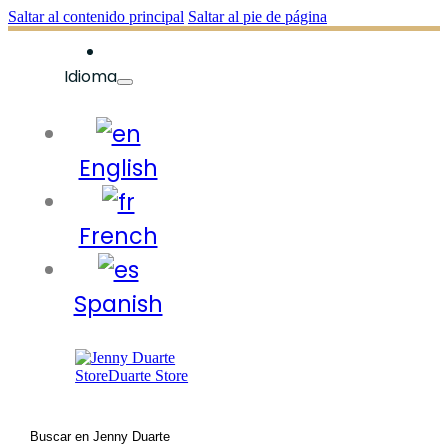
Saltar al contenido principal
Saltar al pie de página
Idioma
English
French
Spanish
Buscar