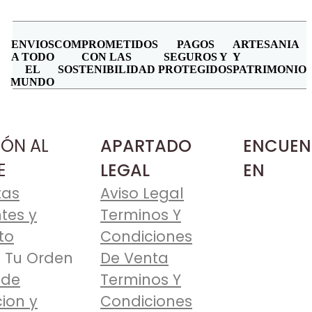
ENVIOS
COMPROMETIDOS
PAGOS
ARTESANIA
A TODO
CON LAS
SEGUROS Y
Y
EL
SOSTENIBILIDAD
PROTEGIDOS
PATRIMONIO
MUNDO
IÓN AL
APARTADO
ENCUEN
E
LEGAL
EN
tas
Aviso Legal
tes y
Terminos Y
to
Condiciones
 Tu Orden
De Venta
 de
Terminos Y
ion y
Condiciones