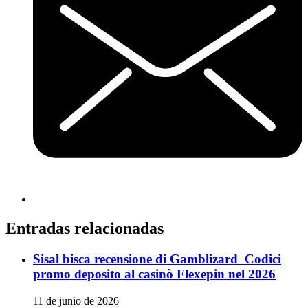
Entradas relacionadas
Sisal bisca recensione di Gamblizard ️ Codici
promo deposito al casinò Flexepin nel 2026
11 de junio de 2026