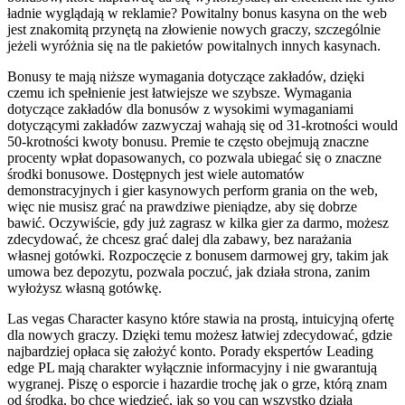
ładnie wyglądają w reklamie? Powitalny bonus kasyna on the web
jest znakomitą przynętą na złowienie nowych graczy, szczególnie
jeżeli wyróżnia się na tle pakietów powitalnych innych kasynach.
Bonusy te mają niższe wymagania dotyczące zakładów, dzięki
czemu ich spełnienie jest łatwiejsze we szybsze. Wymagania
dotyczące zakładów dla bonusów z wysokimi wymaganiami
dotyczącymi zakładów zazwyczaj wahają się od 31-krotności would
50-krotności kwoty bonusu. Premie te często obejmują znaczne
procenty wpłat dopasowanych, co pozwala ubiegać się o znaczne
środki bonusowe. Dostępnych jest wiele automatów
demonstracyjnych i gier kasynowych perform grania on the web,
więc nie musisz grać na prawdziwe pieniądze, aby się dobrze
bawić. Oczywiście, gdy już zagrasz w kilka gier za darmo, możesz
zdecydować, że chcesz grać dalej dla zabawy, bez narażania
własnej gotówki. Rozpoczęcie z bonusem darmowej gry, takim jak
umowa bez depozytu, pozwala poczuć, jak działa strona, zanim
wyłożysz własną gotówkę.
Las vegas Character kasyno które stawia na prostą, intuicyjną ofertę
dla nowych graczy. Dzięki temu możesz łatwiej zdecydować, gdzie
najbardziej opłaca się założyć konto. Porady ekspertów Leading
edge PL mają charakter wyłącznie informacyjny i nie gwarantują
wygranej. Piszę o esporcie i hazardie trochę jak o grze, którą znam
od środka, bo chcę wiedzieć, jak so you can wszystko działa