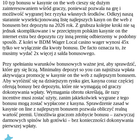
10 typ bonusu w kasynie on the web cieszy się dużym
zainteresowaniem wśród graczy, ponieważ pozwala na grę i
możliwość wygranej bez ryzyka własnych środków. Odkryj naszą
starannie wyselekcjonowaną listę najlepszych kasyn on the web z
bonusem bez depozytu na 2026 rok. Z grubsza kolejne kroki nie są
jednak skomplikowane i w przeciętnym polskim kasynie on the
internet extra bez depozytu czy inną premię odbierzemy w podobny
sposób. Z kolei w BDM Wager Local casino wager wynosi 45x
tylko we wyłącznie dla kwoty bonusu. De facto oznacza to, że
musimy wydać 2x więcej z salda bonusowego.
Przy spełnianiu warunków bonusowych ważne jest, aby sprawdzić,
które gry się liczą. Minimalny depozyt so you can najniższa wpłata
aktywująca promocję w kasynie on the web z najlepszym bonusem.
Aby wyróżnić się na dzisiejszym rynku gier, kasyna coraz częściej
oferują bonusy bez depozytu, które nie wymagają od graczy
dokonywania wpłaty. Wymagania obrotu określają, ile razy
incentive musi zostać użyty, zanim jakiekolwiek wygrane z tego
bonusu mogą zostać wypłacone z kasyna. Sprawdzenie zasad w
kasynie on line z najlepszym bonusem pozwala obliczyć realną
wartość premii. Umożliwia graczom zdobycie bonusu – zazwyczaj
darmowych spinów lub gotówki – bez konieczności dokonywania
pierwszej wpłaty.