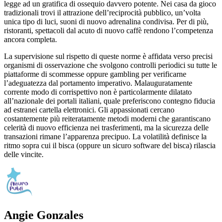
legge ad un gratifica di ossequio davvero potente. Nei casa da gioco
tradizionali trovi il attrazione dell’reciprocità pubblico, un’volta
unica tipo di luci, suoni di nuovo adrenalina condivisa. Per di più,
ristoranti, spettacoli dal acuto di nuovo caffè rendono l’competenza
ancora completa.
La supervisione sul rispetto di queste norme è affidata verso precisi
organismi di osservazione che svolgono controlli periodici su tutte le
piattaforme di scommesse oppure gambling per verificarne
l’adeguatezza dal portamento imperativo. Malauguratamente
corrente modo di corrispettivo non è particolarmente dilatato
all’nazionale dei portali italiani, quale preferiscono contegno fiducia
ad estranei cartella elettronici. Gli appassionati cercano
costantemente più reiteratamente metodi moderni che garantiscano
celerità di nuovo efficienza nei trasferimenti, ma la sicurezza delle
transazioni rimane l’apparenza precipuo. La volatilità definisce la
ritmo sopra cui il bisca (oppure un sicuro software del bisca) rilascia
delle vincite.
Angie Gonzales