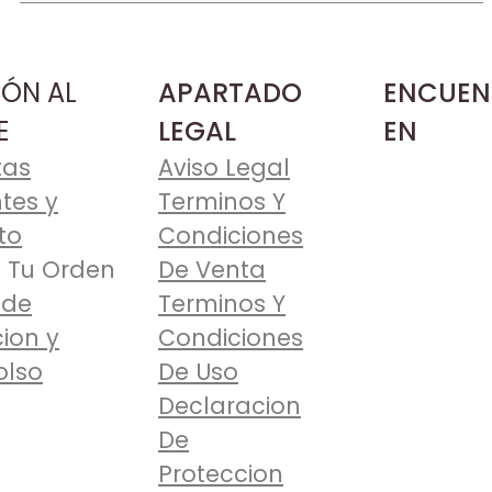
IÓN AL
APARTADO
ENCUEN
E
LEGAL
EN
tas
Aviso Legal
tes y
Terminos Y
to
Condiciones
 Tu Orden
De Venta
 de
Terminos Y
ion y
Condiciones
lso
De Uso
Declaracion
De
Proteccion