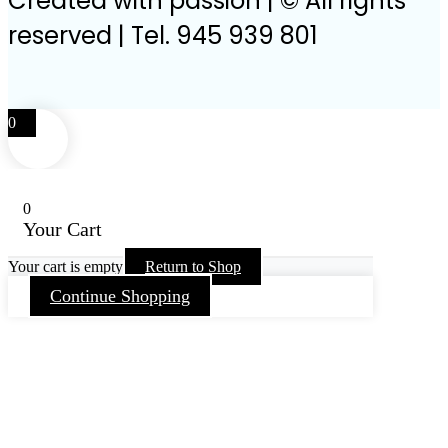
Created with passion | © All rights
reserved | Tel. 945 939 801
0
0
Your Cart
Your cart is empty
Return to Shop
Continue Shopping