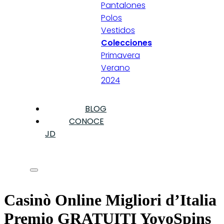
Pantalones
Polos
Vestidos
Colecciones
Primavera
Verano
2024
BLOG
CONOCE
JD
Casinò Online Migliori d’Italia
Premio GRATUITI YoyoSpins