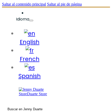
Saltar al contenido principal
Saltar al pie de página
Idioma
English
French
Spanish
Buscar