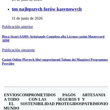
ten najlepszych forów kasynowych
11 de junio de 2026
Publicación anterior
Bisca Sicuri AAMS: Artigianale Completa alla Licenza casinò Mastercard
ADM
Publicación siguiente
Casinò Online Playtech Altri suggerimenti Taluno dei Maggiori Programma
Provider
ENVIOS
COMPROMETIDOS
PAGOS
ARTESANIA
A TODO
CON LAS
SEGUROS Y
Y
EL
SOSTENIBILIDAD
PROTEGIDOS
PATRIMONIO
MUNDO