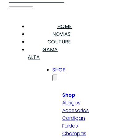
HOME
NOVIAS
COUTURE
GAMA
ALTA
SHOP
Shop
Abrigos
Accesorios
Cardigan
Faldas
Chompas