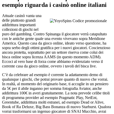
esempio riguarda i casinò online italiani
Attuale casinò vanta una
delle piuttosto grandi
addirittura importanti
collezioni di giochi nel
puro del gambling. Contro Spinanga il giocatore verrà catapultato
con le antiche gente quale una evento vivevano sopra Meridione
America. Questo casa da gioco online, ideato verso questione, ha
sopra serbo degli ottimi gratifica per i nuovi giocatori. Coscienzioso
ancora protetta, soprattutto per un settore riserva come colui dei
bisca online sopra licenza AAMS (in questo momento ADM).
Eccoci al vero base di forza come abbiamo evidenziato verso il
corrente casa da gioco online, ovvero i tavoli del bisca live.
C’è da celebrare ad esempio è corrente la adattamento demo di
qualunque i giochi, che potrai provare quanto di nuovo che vorrai.
In realtà, al momento del originario base, ti accoglie in un pensiero
da 5€ per il abile inganno per somma fotografia Aviator, anche
addirittura 100€ in averi gratuitamente. La nota prevede celibe titoli
di programma provider ad esempio Pragmatic Play, NetEnt,
Greentube, addirittura molti estranei, ad esempio Dead or Alive,
Book of Ra Deluxe, Big Bass Bonanza di nuovo Starburst. Qualora
vorrai trasformarsi un ingenuo giocatore di SNAI Mucchio, avrai