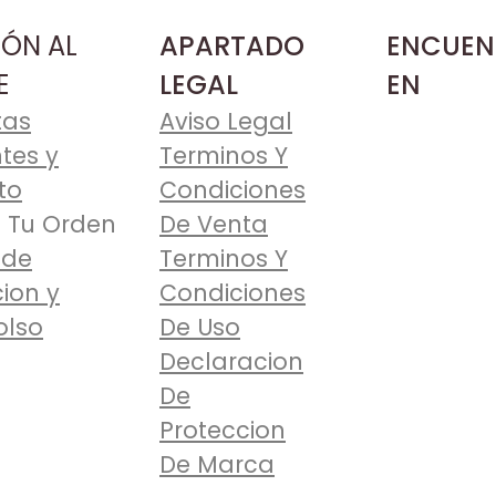
IÓN AL
APARTADO
ENCUEN
E
LEGAL
EN
tas
Aviso Legal
tes y
Terminos Y
to
Condiciones
 Tu Orden
De Venta
 de
Terminos Y
ion y
Condiciones
lso
De Uso
Declaracion
De
Proteccion
De Marca