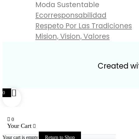
Moda Sustentable
Ecorresponsabilidad
Respeto Por Las Tradiciones
Mision, Vision, Valores
Created wit
0
0
Your Cart
Your cart is empty
Return to Shop