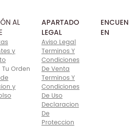
IÓN AL
APARTADO
ENCUEN
E
LEGAL
EN
tas
Aviso Legal
tes y
Terminos Y
to
Condiciones
 Tu Orden
De Venta
 de
Terminos Y
ion y
Condiciones
lso
De Uso
Declaracion
De
Proteccion