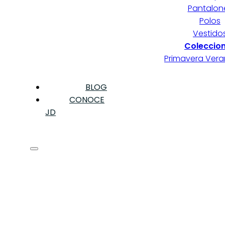
Pantalon
Polos
Vestido
Coleccio
Primavera Ver
BLOG
CONOCE
JD