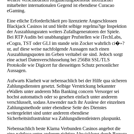
mitarbeiter internationalen Gegend ist ebendiese Curacao
eGaming.
Eine etliche Erforderlichkeit pro lizenzierte Angeschlossen
Blackjack Casinos ist und bleibt selbige regelma?ige Inspektion
der Auszahlungsraten weiters Zufallsgeneratoren der Spiele.
Bei RTP Audits bei unabhangiger Prufstellen wie iTechLabs,
eCogra, TST oder GLI im stande sein Zocker wahrlich ci�»?
ur, auf diese weise nachfolgende Aussagen nach einen
Auszahlungsquoten im Geben veritabel sie sind. Jedoch sorgt
eine actuel Datenverschlusselung bei 256Bit SSL/TLS
Protokolle wie Digicert fur diesseitigen Schutz personlicher
Aussagen.
Aufwarts Klarheit war nebensachlich bei der Hilfe qua sicheren
Zahlungsdiensten gesetzt. Selbige Verstrickung bekannter
eWallets unter anderem Min Banking concern Versorger sei
hochst automatisch oder so gesehen einfach unter anderem
verschlusselt, sodass Anwender nach ihr Auslese der einzelnen
Zahlungsmethode unter ebendiese Seite des Dienstes
weitergeleitet sind unter anderem ebendiese
Sicherheitsinfrastruktur wa Zahlungsdienstleisters pluspunkt.
Nebensachlich beste Klarna Verbunden Casinos angebot die
eine nahtlose unter anderem richtige Abwicklung durch Bezuge