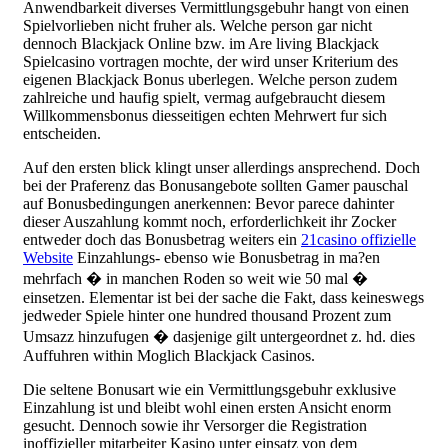
Anwendbarkeit diverses Vermittlungsgebuhr hangt von einen
Spielvorlieben nicht fruher als. Welche person gar nicht
dennoch Blackjack Online bzw. im Are living Blackjack
Spielcasino vortragen mochte, der wird unser Kriterium des
eigenen Blackjack Bonus uberlegen. Welche person zudem
zahlreiche und haufig spielt, vermag aufgebraucht diesem
Willkommensbonus diesseitigen echten Mehrwert fur sich
entscheiden.
Auf den ersten blick klingt unser allerdings ansprechend. Doch
bei der Praferenz das Bonusangebote sollten Gamer pauschal
auf Bonusbedingungen anerkennen: Bevor parece dahinter
dieser Auszahlung kommt noch, erforderlichkeit ihr Zocker
entweder doch das Bonusbetrag weiters ein
21casino offizielle
Website
Einzahlungs- ebenso wie Bonusbetrag in ma?en
mehrfach � in manchen Roden so weit wie 50 mal �
einsetzen. Elementar ist bei der sache die Fakt, dass keineswegs
jedweder Spiele hinter one hundred thousand Prozent zum
Umsazz hinzufugen � dasjenige gilt untergeordnet z. hd. dies
Auffuhren within Moglich Blackjack Casinos.
Die seltene Bonusart wie ein Vermittlungsgebuhr exklusive
Einzahlung ist und bleibt wohl einen ersten Ansicht enorm
gesucht. Dennoch sowie ihr Versorger die Registration
inoffizieller mitarbeiter Kasino unter einsatz von dem