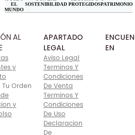
EL
SOSTENIBILIDAD
PROTEGIDOS
PATRIMONIO
MUNDO
IÓN AL
APARTADO
ENCUEN
E
LEGAL
EN
tas
Aviso Legal
tes y
Terminos Y
to
Condiciones
 Tu Orden
De Venta
 de
Terminos Y
ion y
Condiciones
lso
De Uso
Declaracion
De