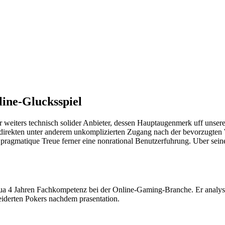
line-Glucksspiel
er weiters technisch solider Anbieter, dessen Hauptaugenmerk uff unsere
irekten unter anderem unkomplizierten Zugang nach der bevorzugten W
, pragmatique Treue ferner eine nonrational Benutzerfuhrung. Uber seine
ua 4 Jahren Fachkompetenz bei der Online-Gaming-Branche. Er analysie
eiderten Pokers nachdem prasentation.