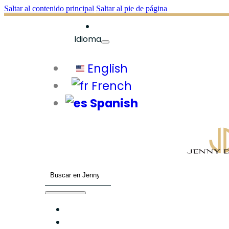
Saltar al contenido principal
Saltar al pie de página
Idioma
English
French
Spanish
Buscar