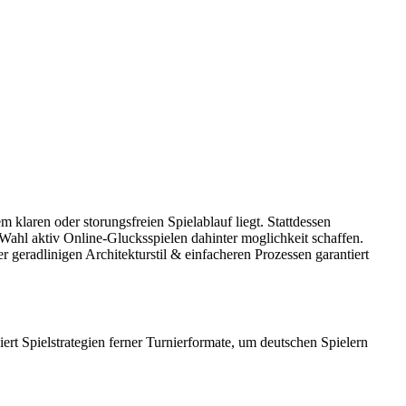
m klaren oder storungsfreien Spielablauf liegt. Stattdessen
ahl aktiv Online-Glucksspielen dahinter moglichkeit schaffen.
r geradlinigen Architekturstil & einfacheren Prozessen garantiert
rt Spielstrategien ferner Turnierformate, um deutschen Spielern