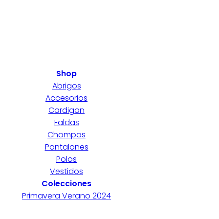
Shop
Abrigos
Accesorios
Cardigan
Faldas
Chompas
Pantalones
Polos
Vestidos
Colecciones
Primavera Verano 2024