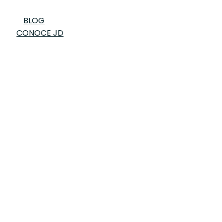
BLOG
CONOCE JD