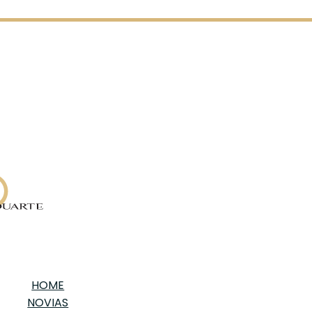
HOME
NOVIAS