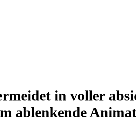
rmeidet in voller absi
rem ablenkende Anima