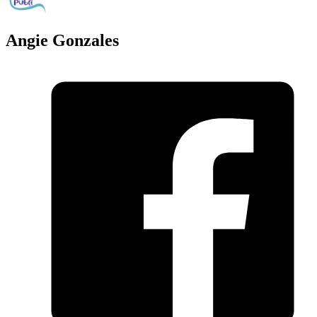
Angie Gonzales