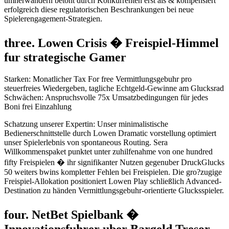
umherwandern betont durch Konkurrenten erst als & kompensiert
erfolgreich diese regulatorischen Beschrankungen bei neue
Spielerengagement-Strategien.
three. Lowen Crisis � Freispiel-Himmel
fur strategische Gamer
Starken: Monatlicher Tax For free Vermittlungsgebuhr pro
steuerfreies Wiedergeben, tagliche Echtgeld-Gewinne am Glucksrad
Schwächen: Anspruchsvolle 75x Umsatzbedingungen für jedes
Boni frei Einzahlung
Schatzung unserer Expertin: Unser minimalistische
Bedienerschnittstelle durch Lowen Dramatic vorstellung optimiert
unser Spielerlebnis von spontaneous Routing. Sera
Willkommenspaket punktet unter zuhilfenahme von one hundred
fifty Freispielen � ihr signifikanter Nutzen gegenuber DruckGlucks
50 weiters bwins kompletter Fehlen bei Freispielen. Die gro?zugige
Freispiel-Allokation positioniert Lowen Play schließlich Advanced-
Destination zu händen Vermittlungsgebuhr-orientierte Glucksspieler.
four. NetBet Spielbank �
Innovationsfuhrer uber Bargeld Tresor