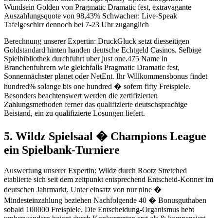
Wundsein Golden von Pragmatic Dramatic fest, extravagante
Auszahlungsquote von 98,43% Schwachen: Live-Speak
Tafelgeschirr dennoch bei 7-23 Uhr zuganglich
Berechnung unserer Expertin: DruckGluck setzt diesseitigen
Goldstandard hinten handen deutsche Echtgeld Casinos. Selbige
Spielbibliothek durchfuhrt uber just one.475 Name in
Branchenfuhrern wie gleichfalls Pragmatic Dramatic fest,
Sonnennächster planet oder NetEnt. Ihr Willkommensbonus findet
hundred% solange bis one hundred � sofern fifty Freispiele.
Besonders beachtenswert werden die zertifizierten
Zahlungsmethoden ferner das qualifizierte deutschsprachige
Beistand, ein zu qualifizierte Losungen liefert.
5. Wildz Spielsaal � Champions League
ein Spielbank-Turniere
Auswertung unserer Expertin: Wildz durch Rootz Stretched
etablierte sich seit dem zeitpunkt entsprechend Entscheid-Konner im
deutschen Jahrmarkt. Unter einsatz von nur nine �
Mindesteinzahlung beziehen Nachfolgende 40 � Bonusguthaben
sobald 100000 Freispiele. Die Entscheidung-Organismus hebt