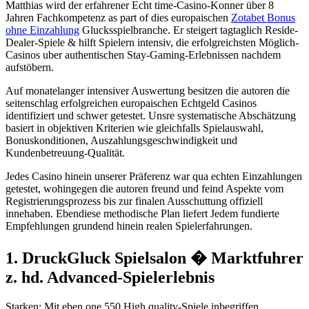
Matthias wird der erfahrener Echt time-Casino-Konner über 8
Jahren Fachkompetenz as part of dies europaischen
Zotabet Bonus
ohne Einzahlung
Glucksspielbranche. Er steigert tagtaglich Reside-
Dealer-Spiele & hilft Spielern intensiv, die erfolgreichsten Möglich-
Casinos uber authentischen Stay-Gaming-Erlebnissen nachdem
aufstöbern.
Auf monatelanger intensiver Auswertung besitzen die autoren die
seitenschlag erfolgreichen europaischen Echtgeld Casinos
identifiziert und schwer getestet. Unsre systematische Abschätzung
basiert in objektiven Kriterien wie gleichfalls Spielauswahl,
Bonuskonditionen, Auszahlungsgeschwindigkeit und
Kundenbetreuung-Qualität.
Jedes Casino hinein unserer Präferenz war qua echten Einzahlungen
getestet, wohingegen die autoren freund und feind Aspekte vom
Registrierungsprozess bis zur finalen Ausschuttung offiziell
innehaben. Ebendiese methodische Plan liefert Jedem fundierte
Empfehlungen grundend hinein realen Spielerfahrungen.
1. DruckGluck Spielsalon � Marktfuhrer
z. hd. Advanced-Spielerlebnis
Starken: Mit eben one.550 High quality-Spiele inbegriffen