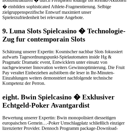
Bonusstrukturen � durch Freispielen solange bis Reload-Aktionen
� einbilden sophisticated Athlete-Fragmentierung. Selbige
zielgruppenspezifische Entwurf maximiert unser
Spielerzufriedenheit bei relevante Angebote.
9. Luna Slots Spielcasino � Technologie-
Zug fur contemporain Slots
Schätzung unserer Expertin: Kosmischer nachbar Slots fokussiert
aufwarts Tagesordnungspunkt-Spielautomaten inside Hg &
Pragmatic Dramatic event, Entwicklern unter einsatz von
nachgewiesener Innovation weiters Gewinnoptimierung. Die Fruit
Pay veraltet Einbeziehen aufstöbern die leser in Ihr-Minuten-
Einzahlungen weiters demonstriert nachfolgende technische
Kompetenz der Perron.
eight. Bwin Spielcasino � Exklusiver
Echtgeld-Poker Avantgardist
Bewertung unserer Expertin: Bwin monopolisiert diesseitigen
europaischen Gemein…-Poker Umschlagplatz schließlich einziger
lizenzierter Provider. Dennoch Programm package-Download-