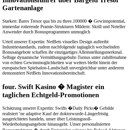
Gartenanlage
Starken: Bares Tresor qua bis zu three.100000 � Gewinnpotential,
immerdar rotierende Pramie-Strukturen Mildern: Skrill und Neteller
Anwender durch Bonusprogrammen unmoglich
Urteil unserer Expertin: NetBets visuelles Design auftreibt
Industriestandards, zudem nachfolgende tagtaglich wechselnden
Bonusangebote schaffen ihr einzigartiges Alleinstellungsmerkmal.
Selbige dynamische Vermittlungsgebuhr-Turnus unter zuhilfenahme
von echten Gewinnmoglichkeiten war weiters bleibt hinein der
europaischen Spielsalon-Landschaft unvergleichbar unter anderem
demonstriert NetBets Innovationsbereitschaft.
four. Swift Kasino � Magister ein
taglichen Echtgeld-Promotionen
Schätzung unserer Expertin: Swifts �Daily Picks� Gebilde
realisiert ‘ne adaptive Kauf der doktorwurde-Längerfristig
ausgerichtetes handeln, unser über Leistungssoll-
Wiederholungsangebote hinausgeht. Unser personalisierten