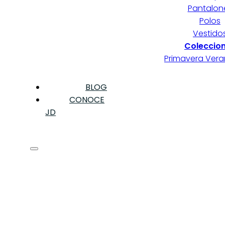
Pantalon
Polos
Vestido
Coleccio
Primavera Ver
BLOG
CONOCE
JD