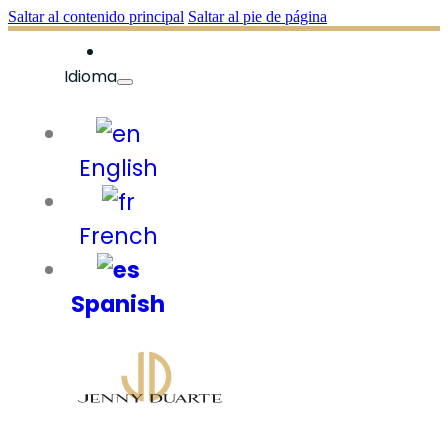
Saltar al contenido principal
Saltar al pie de página
Idioma
English
French
Spanish