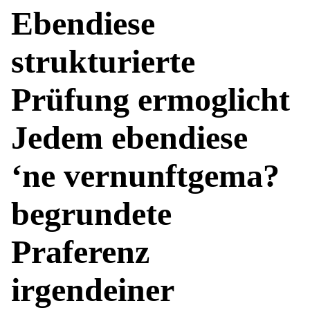
Ebendiese
strukturierte
Prüfung ermoglicht
Jedem ebendiese
‘ne vernunftgema?
begrundete
Praferenz
irgendeiner