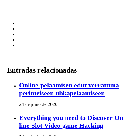
Entradas relacionadas
Online-pelaamisen edut verrattuna
perinteiseen uhkapelaamiseen
24 de junio de 2026
Everything you need to Discover On
line Slot Video game Hacking