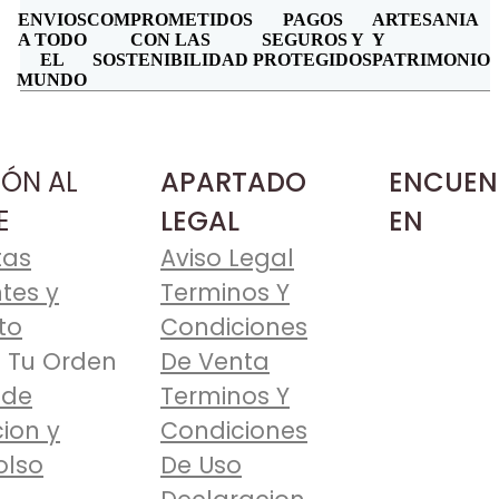
ENVIOS
COMPROMETIDOS
PAGOS
ARTESANIA
A TODO
CON LAS
SEGUROS Y
Y
EL
SOSTENIBILIDAD
PROTEGIDOS
PATRIMONIO
MUNDO
IÓN AL
APARTADO
ENCUEN
E
LEGAL
EN
tas
Aviso Legal
tes y
Terminos Y
to
Condiciones
 Tu Orden
De Venta
 de
Terminos Y
ion y
Condiciones
lso
De Uso