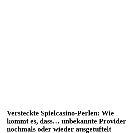
Versteckte Spielcasino-Perlen: Wie
kommt es, dass… unbekannte Provider
nochmals oder wieder ausgetuftelt