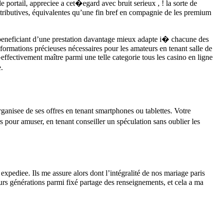
 portail, appreciee a cet�egard avec bruit serieux , ! la sorte de
ttributives, équivalentes qu’une fin bref en compagnie de les premium
en beneficiant d’une prestation davantage mieux adapte i� chacune des
formations précieuses nécessaires pour les amateurs en tenant salle de
ffectivement maître parmi une telle categorie tous les casino en ligne
.
anisee de ses offres en tenant smartphones ou tablettes. Votre
rs pour amuser, en tenant conseiller un spéculation sans oublier les
ediee. Ils me assure alors dont l’intégralité de nos mariage paris
rs générations parmi fixé partage des renseignements, et cela a ma