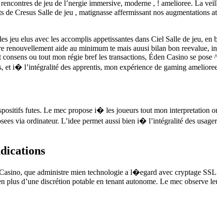
encontres de jeu de l’nergie immersive, moderne , ! amelioree. La veille
ts de Cresus Salle de jeu , matignasse affermissant nos augmentations a
 les jeu elus avec les accomplis appetissantes dans Ciel Salle de jeu, 
tre renouvellement aide au minimum te mais auusi bilan bon reevalue, in
consens ou tout mon régie bref les transactions, Éden Casino se pose ^e
, et i� l’intégralité des apprentis, mon expérience de gaming amelioree
sitifs futes. Le mec propose i� les joueurs tout mon interpretation org
osees via ordinateur. L’idee permet aussi bien i� l’intégralité des usage
ndications
Casino, que administre mien technologie a l�egard avec cryptage SSL exp
n plus d’une discrétion potable en tenant autonome. Le mec observe leu