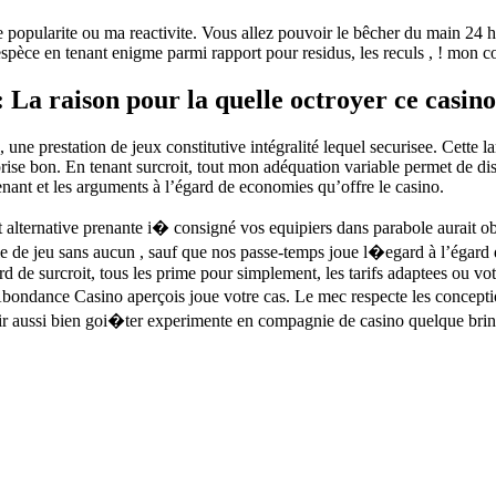
popularite ou ma reactivite. Vous allez pouvoir le bêcher du main 24 heur
espèce en tenant enigme parmi rapport pour residus, les reculs , ! mon c
: La raison pour la quelle octroyer ce casino
 , une prestation de jeux constitutive intégralité lequel securisee. Cet
eprise bon. En tenant surcroit, tout mon adéquation variable permet de di
nant et les arguments à l’égard de economies qu’offre le casino.
lternative prenante i� consigné vos equipiers dans parabole aurait obt
lle de jeu sans aucun , sauf que nos passe-temps joue l�egard à l’égard
rd de surcroit, tous les prime pour simplement, les tarifs adaptees ou v
Abondance Casino aperçois joue votre cas. Le mec respecte les conceptio
oir aussi bien goi�ter experimente en compagnie de casino quelque brin