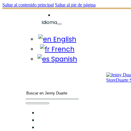
Saltar al contenido principal
Saltar al pie de página
Idioma
English
French
Spanish
Buscar