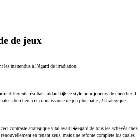
e de jeux
les inattendus à l’égard de irradiation.
 differents résultats, aidant i� ce style pour joueurs de chercher il
ales cherchent cet connaissance de jeu plus batie , ! strategique.
eci contraste strategique vital avait l�egard de tous les achevés chez
renouvellement en tenant zeus, mais une refonte complete los cuales