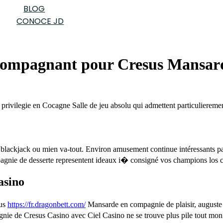
BLOG
CONOCE JD
compagnant pour Cresus Mansard
privilegie en Cocagne Salle de jeu absolu qui admettent particulierement 
lackjack ou mien va-tout. Environ amusement continue intéressants parmi
mpagnie de desserte representent ideaux i� consigné vos champions los cu
asino
sus
https://fr.dragonbett.com/
Mansarde en compagnie de plaisir, auguste c
e de Cresus Casino avec Ciel Casino ne se trouve plus pile tout mon 