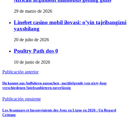
29 de marzo de 2026
Linebet casino mobil ilovasi: o’yin tajribangizni
yaxshilang
20 de julio de 2026
Poultry Path dos 0
10 de junio de 2026
Publicación anterior
Du kannst aus Auffuhren aussuchen , nachfolgende von sixty-four
verschiedenen Spieleanbietern zuverlässig
Publicación siguiente
Les Avantages et Inconvénients des Jeux en Ligne en 2026 : Un Regard
Critique