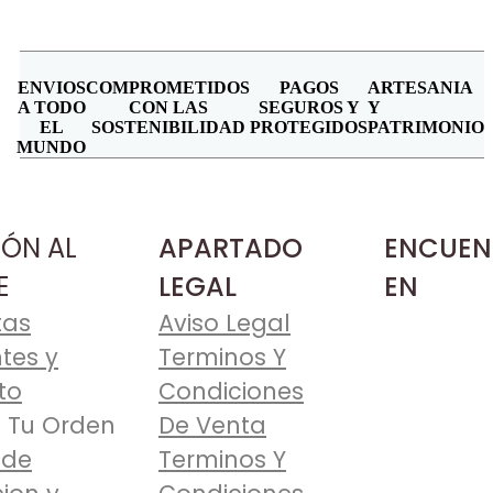
ENVIOS
COMPROMETIDOS
PAGOS
ARTESANIA
A TODO
CON LAS
SEGUROS Y
Y
EL
SOSTENIBILIDAD
PROTEGIDOS
PATRIMONIO
MUNDO
IÓN AL
APARTADO
ENCUEN
E
LEGAL
EN
tas
Aviso Legal
tes y
Terminos Y
to
Condiciones
 Tu Orden
De Venta
 de
Terminos Y