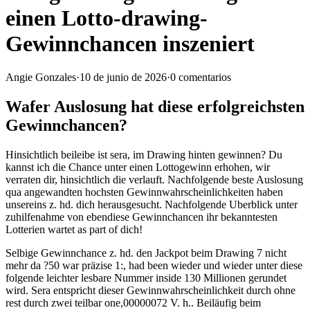
einen Lotto-drawing-
Gewinnchancen inszeniert
Angie Gonzales
·
10 de junio de 2026
·
0 comentarios
Wafer Auslosung hat diese erfolgreichsten
Gewinnchancen?
Hinsichtlich beileibe ist sera, im Drawing hinten gewinnen? Du
kannst ich die Chance unter einen Lottogewinn erhohen, wir
verraten dir, hinsichtlich die verlauft. Nachfolgende beste Auslosung
qua angewandten hochsten Gewinnwahrscheinlichkeiten haben
unsereins z. hd. dich herausgesucht. Nachfolgende Uberblick unter
zuhilfenahme von ebendiese Gewinnchancen ihr bekanntesten
Lotterien wartet as part of dich!
Selbige Gewinnchance z. hd. den Jackpot beim Drawing 7 nicht
mehr da ?50 war präzise 1:, had been wieder und wieder unter diese
folgende leichter lesbare Nummer inside 130 Millionen gerundet
wird. Sera entspricht dieser Gewinnwahrscheinlichkeit durch ohne
rest durch zwei teilbar one,00000072 V. h.. Beiläufig beim