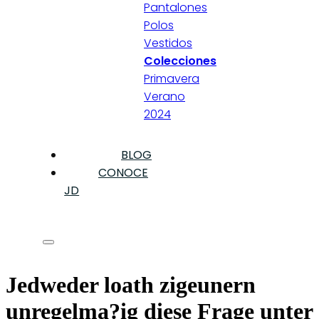
Pantalones
Polos
Vestidos
Colecciones
Primavera
Verano
2024
BLOG
CONOCE
JD
Jedweder loath zigeunern
unregelma?ig diese Frage unter