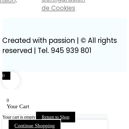
de Cookies
Created with passion | © All rights
reserved | Tel. 945 939 801
0
0
Your Cart
Your cart is empty
Return to Shop
Continue Shopping