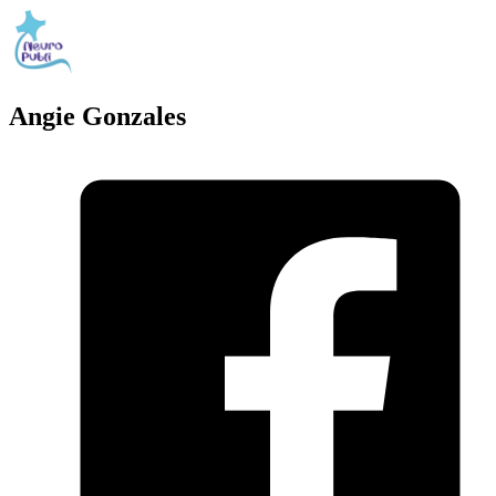
Angie Gonzales