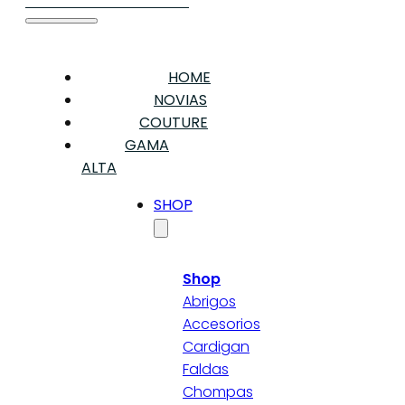
HOME
NOVIAS
COUTURE
GAMA
ALTA
SHOP
Shop
Abrigos
Accesorios
Cardigan
Faldas
Chompas