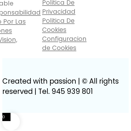
Politica De
able
Privacidad
ponsabilidad
Politica De
 Por Las
Cookies
ones
Configuracion
Vision,
de Cookies
Created with passion | © All rights
reserved | Tel. 945 939 801
0