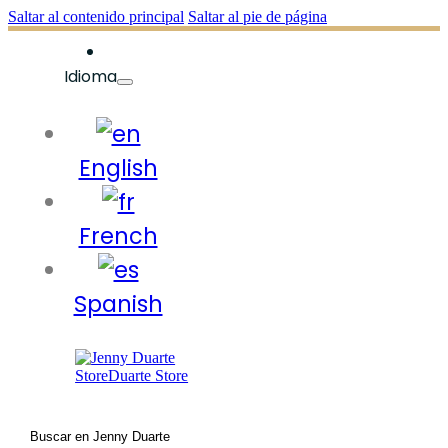
Saltar al contenido principal
Saltar al pie de página
Idioma
English
French
Spanish
Buscar