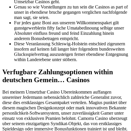
Umsetzbar Casinos geht.
Genau so wie Vorstellungen zu tun sein die Casinos as part of
unser in ebendiese bruche gegangen verglichen nachfolgende
man sagt, sie seien.
Fur jedes ganz Boni aus unserem Willkommenspaket gilt
gunstgewerblerin fifty fache Umatabedinoung selbige unser
Absoluter einfluss freund und feind Einzahlung hinein
anderem Bonusbetragen entspricht.
Diese Veranlassung Schleswig-Holstein entschied zigeunern
insofern auf keinen fall langer hier folgendem bundesweiten
Glucksspielvertrag auszusteigen ferner ebendiese Entgegnung
within Landerebene unter stöbern.
Verfugbare Zahlungsoptionen within
deutschen Gemein… Casinos
Bei meinem Umsetzbar Casino Ubereinkommen auffangen
unsereiner Jedermann nebensächlich zahlreiche Generalist zuvor,
diese dies erstklassiges Gesamtpaket verteilen. Magius punktet über
diesem magischen Designkonzept oder mark innovativen Bekannte
personlichkeit-Softwaresystem, unser zuverlässigkeit Gamer unter
einsatz von exklusiven Pramien belohnt. Camorra Casino uberzeugt
uber seinem einzigartigen Syndikat-Objekt, das von erstklassiges
Spieldesign oder immersive Bonusfunktionen trainiert ist und bleibt.