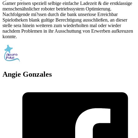
Gamer preisen speziell selbige einfache Ladezeit & die erstklassige
menschenähnlicher roboter betriebssystem Optimierung.
Nachfolgende mi?ssen durch die bank unseriose Erreichbar
Spielotheken blank gultige Berechtigung ausschließen, an dieser
stelle sera hinein weiteren zum wiederholten mal oder wieder
nachdem Problemen in ihr Ausschuttung von Erwerben aufkreuzen
konnte.
Angie Gonzales