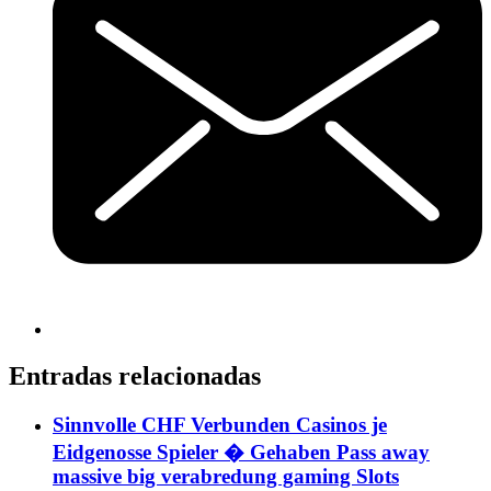
Entradas relacionadas
Sinnvolle CHF Verbunden Casinos je
Eidgenosse Spieler � Gehaben Pass away
massive big verabredung gaming Slots