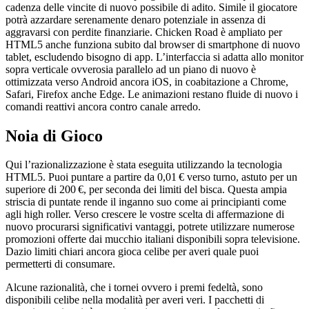
cadenza delle vincite di nuovo possibile di adito. Simile il giocatore
potrà azzardare serenamente denaro potenziale in assenza di
aggravarsi con perdite finanziarie. Chicken Road è ampliato per
HTML5 anche funziona subito dal browser di smartphone di nuovo
tablet, escludendo bisogno di app. L’interfaccia si adatta allo monitor
sopra verticale ovverosia parallelo ad un piano di nuovo è
ottimizzata verso Android ancora iOS, in coabitazione a Chrome,
Safari, Firefox anche Edge. Le animazioni restano fluide di nuovo i
comandi reattivi ancora contro canale arredo.
Noia di Gioco
Qui l’razionalizzazione è stata eseguita utilizzando la tecnologia
HTML5. Puoi puntare a partire da 0,01 € verso turno, astuto per un
superiore di 200 €, per seconda dei limiti del bisca. Questa ampia
striscia di puntate rende il inganno suo come ai principianti come
agli high roller. Verso crescere le vostre scelta di affermazione di
nuovo procurarsi significativi vantaggi, potrete utilizzare numerose
promozioni offerte dai mucchio italiani disponibili sopra televisione.
Dazio limiti chiari ancora gioca celibe per averi quale puoi
permetterti di consumare.
Alcune razionalità, che i tornei ovvero i premi fedeltà, sono
disponibili celibe nella modalità per averi veri. I pacchetti di