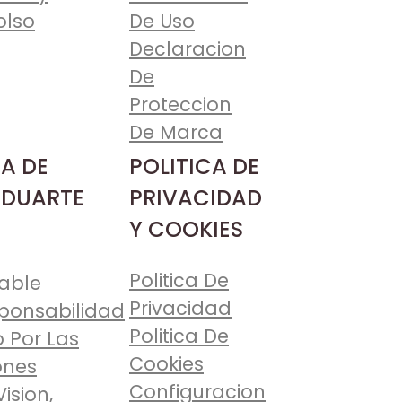
lso
De Uso
Declaracion
De
Proteccion
De Marca
A DE
POLITICA DE
 DUARTE
PRIVACIDAD
Y COOKIES
Politica De
able
Privacidad
ponsabilidad
Politica De
 Por Las
Cookies
ones
Configuracion
Vision,