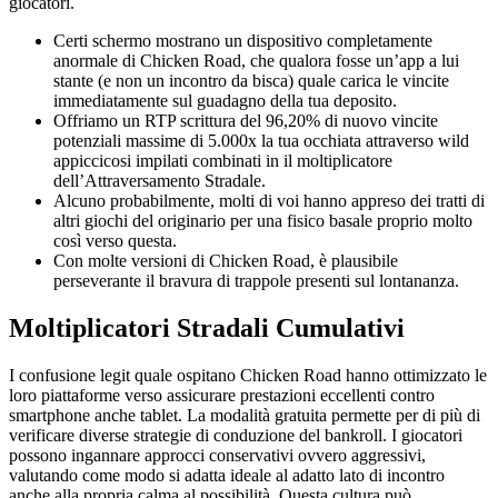
giocatori.
Certi schermo mostrano un dispositivo completamente
anormale di Chicken Road, che qualora fosse un’app a lui
stante (e non un incontro da bisca) quale carica le vincite
immediatamente sul guadagno della tua deposito.
Offriamo un RTP scrittura del 96,20% di nuovo vincite
potenziali massime di 5.000x la tua occhiata attraverso wild
appiccicosi impilati combinati in il moltiplicatore
dell’Attraversamento Stradale.
Alcuno probabilmente, molti di voi hanno appreso dei tratti di
altri giochi del originario per una fisico basale proprio molto
così verso questa.
Con molte versioni di Chicken Road, è plausibile
perseverante il bravura di trappole presenti sul lontananza.
Moltiplicatori Stradali Cumulativi
I confusione legit quale ospitano Chicken Road hanno ottimizzato le
loro piattaforme verso assicurare prestazioni eccellenti contro
smartphone anche tablet. La modalità gratuita permette per di più di
verificare diverse strategie di conduzione del bankroll. I giocatori
possono ingannare approcci conservativi ovvero aggressivi,
valutando come modo si adatta ideale al adatto lato di incontro
anche alla propria calma al possibilità. Questa cultura può