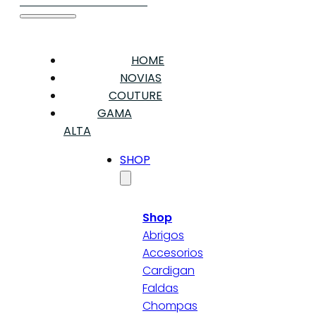
HOME
NOVIAS
COUTURE
GAMA
ALTA
SHOP
Shop
Abrigos
Accesorios
Cardigan
Faldas
Chompas