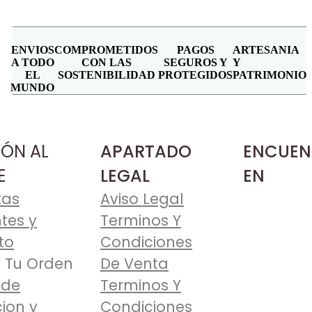
ENVIOS
COMPROMETIDOS
PAGOS
ARTESANIA
A TODO
CON LAS
SEGUROS Y
Y
EL
SOSTENIBILIDAD
PROTEGIDOS
PATRIMONIO
MUNDO
IÓN AL
APARTADO
ENCUEN
E
LEGAL
EN
tas
Aviso Legal
tes y
Terminos Y
to
Condiciones
 Tu Orden
De Venta
 de
Terminos Y
ion y
Condiciones