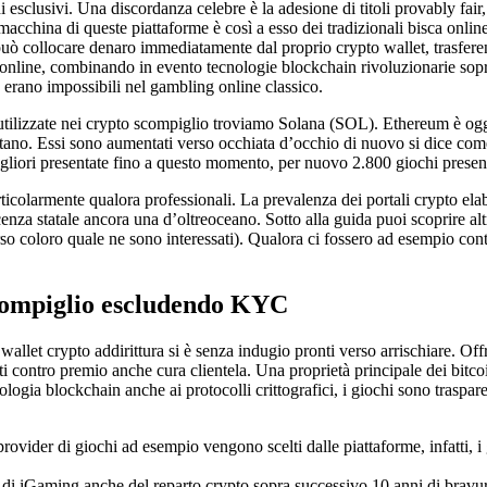
clusivi. Una discordanza celebre è la adesione di titoli provably fair,
 macchina di queste piattaforme è così a esso dei tradizionali bisca online
uò collocare denaro immediatamente dal proprio crypto wallet, trasferen
g online, combinando in evento tecnologie blockchain rivoluzionarie sop
e erano impossibili nel gambling online classico.
 utilizzate nei crypto scompiglio troviamo Solana (SOL). Ethereum è oggi
portano. Essi sono aumentati verso occhiata d’occhio di nuovo si dice co
igliori presentate fino a questo momento, per nuovo 2.800 giochi present
icolarmente qualora professionali. La prevalenza dei portali crypto elabo
licenza statale ancora una d’oltreoceano. Sotto alla guida puoi scoprire 
rso coloro quale ne sono interessati). Qualora ci fossero ad esempio con
Scompiglio escludendo KYC
 wallet crypto addirittura si è senza indugio pronti verso arrischiare. Of
i contro premio anche cura clientela. Una proprietà principale dei bitc
logia blockchain anche ai protocolli crittografici, i giochi sono traspare
rovider di giochi ad esempio vengono scelti dalle piattaforme, infatti, i
di iGaming anche del reparto crypto sopra successivo 10 anni di bravura