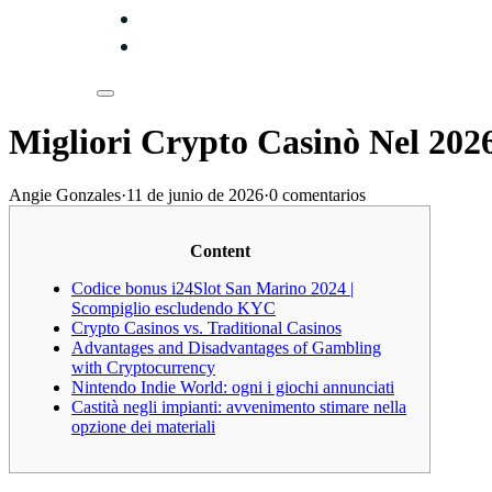
Migliori Crypto Casinò Nel 202
Angie Gonzales
·
11 de junio de 2026
·
0 comentarios
Content
Codice bonus i24Slot San Marino 2024 |
Scompiglio escludendo KYC
Crypto Casinos vs. Traditional Casinos
Advantages and Disadvantages of Gambling
with Cryptocurrency
Nintendo Indie World: ogni i giochi annunciati
Castità negli impianti: avvenimento stimare nella
opzione dei materiali