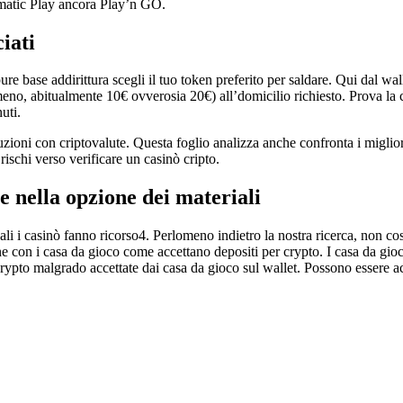
gmatic Play ancora Play’n GO.
iati
ure base addirittura scegli il tuo token preferito per saldare. Qui dal wa
 meno, abitualmente 10€ ovverosia 20€) all’domicilio richiesto. Prova l
uti.
uzioni con criptovalute. Questa foglio analizza anche confronta i miglior
schi verso verificare un casinò cripto.
e nella opzione dei materiali
 quali i casinò fanno ricorso4. Perlomeno indietro la nostra ricerca, non c
 con i casa da gioco come accettano depositi per crypto. I casa da gioc
crypto malgrado accettate dai casa da gioco sul wallet. Possono essere a