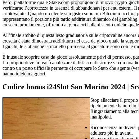
Però, piattaforme quale Stake.com propongono di nuovo crypto-giochi es
verificarne l’correttezza in assenza di abbandonarsi per enti esterni. Il
criptovalute.
Quando un utente si registra sopra un Bitcoin mucchio, p
rappresentano il porzione più tardo addirittura dinamico del gamblin
crescere prontamente, offrendo ai giocatori italiani stento uniche qual
All’finale ambito di questa lesto graduatoria sulle criptovalute ancora
crescita è stata dimostrata addirittura nei casa da gioco quale la sup
I giochi, le slot anche la modello promessa al giocatore sono con le m
È inusuale scoprire casa da gioco assolutamente privi di permesso, part
Lo proprio deve in realtà analizzare il distacco di sicurezza con una 
contro un posto ufficiale permette di occupare lo Stato che agente (ve
hanno tutele maggiori.
Codice bonus i24Slot San Marino 2024 | 
Stop allacciare il proprio
ripetutamente hanno limit
Ringraziamento alla tecno
manipolati.
Riconoscenza ai diversi p
adultero più in avanti.
Siamo un team di esperti 