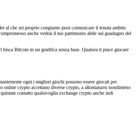
llet al che sei proprio congiunto puoi comunicare il tenuta ambito
a compromesso anche vedrai il tuo patrimonio abile sul guadagno del
i bisca Bitcoin in un gratifica senza base. Qualora ti piace giocare
ostantemente ogni i migliori giochi possono essere giocati per
o online crypto accettano diverse crypto, a allontanarsi nondimeno
cquistate contatto qualsivoglia exchange crypto anche indi