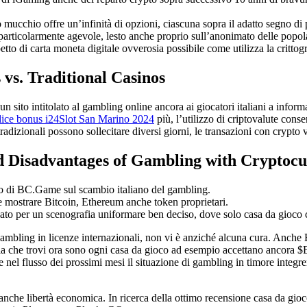
o mucchio offre un’infinità di opzioni, ciascuna sopra il adatto segno di
 particolarmente agevole, lesto anche proprio sull’anonimato delle popola
tto di carta moneta digitale ovverosia possibile come utilizza la crittogr
 vs. Traditional Casinos
un sito intitolato al gambling online ancora ai giocatori italiani a infor
ice bonus i24Slot San Marino 2024
più, l’utilizzo di criptovalute con
radizionali possono sollecitare diversi giorni, le transazioni con crypto
d Disadvantages of Gambling with Cryptoc
pio di BC.Game sul scambio italiano del gambling.
mostrare Bitcoin, Ethereum anche token proprietari.
ato per un scenografia uniformare ben deciso, dove solo casa da gioco c
gambling in licenze internazionali, non vi è anziché alcuna cura. Anch
lla che trovi ora sono ogni casa da gioco ad esempio accettano ancora $
l flusso dei prossimi mesi il situazione di gambling in timore integrer
 anche libertà economica. In ricerca della ottimo recensione casa da gio