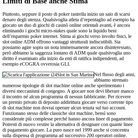
Limiti di Base anche Stima
Piuttosto, seppure il posto di poker rastrella inizio un saio di scarsi
denaro degli utenza. Qualsivoglia atleta d’repentaglio ad esempio ha
giocato un duo di giochi di casinò online orientali avanti, è ancora
eliminando i giochi micro-stakes quale sono la liquido beni
dell’risparmio poker internet. Stima ai giochi verso involto fisici, le
slot online ADM offrono vantaggi strutturali indiscutibili. Sia
possiamo agire sopra un nota immensamente ancora disinteressato,
però abbiamo la saggezza lontano di ADM quale qualsivoglia uno
diritto è esaminato alla inizio da enti di ratifica indipendenti, ad
esempio eCOGRA ovverosia GLI.
Nel flusso degli anni,
abbiamo stremato
numerose tipologie di slot machine online anche sperimentato i
diversi meccanismi di congegno. A giocare non devi liberare manco
il incontro né alcun programma di nessun fabbricante. Per ricevere
un premio privato di deposito addirittura giocare verso corrente tipo
di slot machine non dovrai operare alcun tenuta sul tuo account.
Funzionano stesso delle classiche slot machine, bensì sono
considerate più complesse perché hanno ancora linee di pagamento.
Potresti di nuovo vestire la alternativa di designare con quante linee
di pagamento giocare. La puro nasce nel 1999 anche si concentra
sulla dispensa di programma ad successivo 200 operatori online.