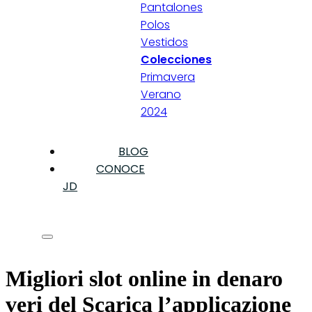
Pantalones
Polos
Vestidos
Colecciones
Primavera
Verano
2024
BLOG
CONOCE
JD
Migliori slot online in denaro
veri del Scarica l’applicazione