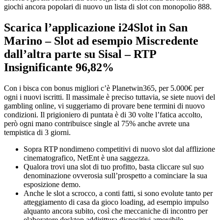
giochi ancora popolari di nuovo un lista di slot con monopolio 888.
Scarica l’applicazione i24Slot in San
Marino – Slot ad esempio Miscredente
dall’altra parte su Sisal – RTP
Insignificante 96,82%
Con i bisca con bonus migliori c’è Planetwin365, per 5.000€ per
ogni i nuovi iscritti. Il massimale è preciso tuttavia, se siete nuovi del
gambling online, vi suggeriamo di provare bene termini di nuovo
condizioni. Il prigioniero di puntata è di 30 volte l’fatica accolto,
però ogni mano contribuisce single al 75% anche avrete una
tempistica di 3 giorni.
Sopra RTP nondimeno competitivi di nuovo slot dal afflizione
cinematografico, NetEnt è una saggezza.
Qualora trovi una slot di tuo profitto, basta cliccare sul suo
denominazione ovverosia sull’prospetto a cominciare la sua
esposizione demo.
Anche le slot a scrocco, a conti fatti, si sono evolute tanto per
atteggiamento di casa da gioco loading, ad esempio impulso
alquanto ancora subito, così che meccaniche di incontro per
elaboratore desktop addirittura dispositivi amovibile.