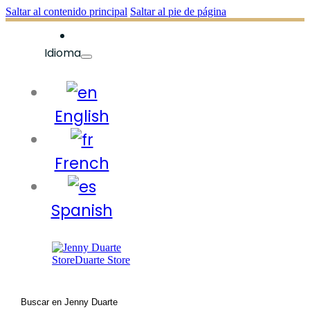
Saltar al contenido principal
Saltar al pie de página
Idioma
English
French
Spanish
Buscar