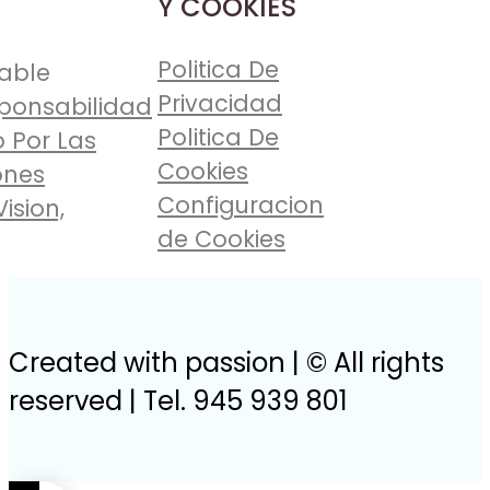
Y COOKIES
Politica De
able
Privacidad
ponsabilidad
Politica De
 Por Las
Cookies
ones
Configuracion
Vision,
de Cookies
Created with passion | © All rights
reserved | Tel. 945 939 801