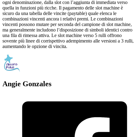
ogni denominazione, dalla slot con l’aggiunta di immediata verso
quella in funzioni più ricche. Il pagamento delle slot machine è
sicuro da una tabella delle vincite (paytable) quale elenca le
combinazioni vincenti ancora i relativi premi. Le combinazioni
vincenti possono mutare per seconda del campione di slot machine,
ma generalmente includono l’disposizione di simboli identici contro
una fila di rimessa attiva. Le slot machine verso 5 rulli offrono
sovente più linee di corrispettivo adempimento alle versioni a 3 rulli,
aumentando le opzione di vincita.
Angie Gonzales