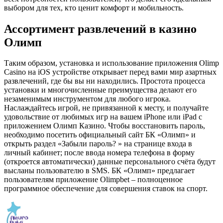
выбором для тех, кто ценит комфорт и мобильность.
Ассортимент развлечений в казино
Олимп
Таким образом, установка и использование приложения Olimp
Casino на iOS устройстве открывает перед вами мир азартных
развлечений, где бы вы ни находились. Простота процесса
установки и многочисленные преимущества делают его
незаменимым инструментом для любого игрока.
Наслаждайтесь игрой, не привязанной к месту, и получайте
удовольствие от любимых игр на вашем iPhone или iPad с
приложением Олимп Казино. Чтобы восстановить пароль,
необходимо посетить официальный сайт БК «Олимп» и
открыть раздел «Забыли пароль? » на странице входа в
личный кабинет; после ввода номера телефона в форму
(откроется автоматически) данные персонального счёта будут
высланы пользователю в SMS. БК «Олимп» предлагает
пользователям приложение Olimpbet – полноценное
программное обеспечение для совершения ставок на спорт.