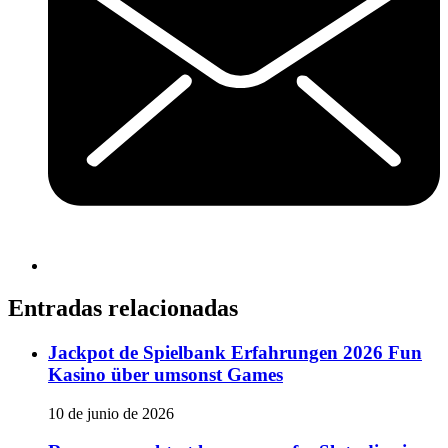
Entradas relacionadas
Jackpot de Spielbank Erfahrungen 2026 Fun
Kasino über umsonst Games
10 de junio de 2026