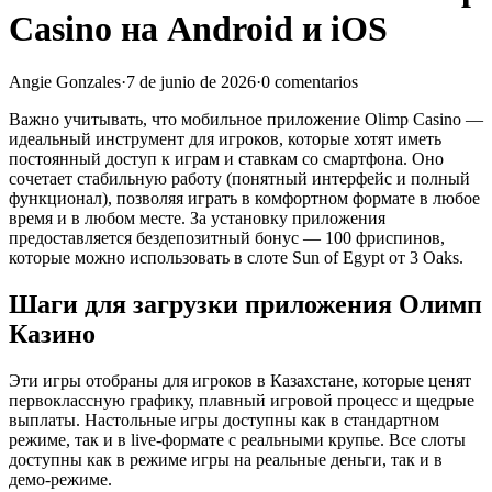
Casino на Android и iOS
Angie Gonzales
·
7 de junio de 2026
·
0 comentarios
Важно учитывать, что мобильное приложение Olimp Casino —
идеальный инструмент для игроков, которые хотят иметь
постоянный доступ к играм и ставкам со смартфона. Оно
сочетает стабильную работу (понятный интерфейс и полный
функционал), позволяя играть в комфортном формате в любое
время и в любом месте.
За установку приложения
предоставляется бездепозитный бонус — 100 фриспинов,
которые можно использовать в слоте Sun of Egypt от 3 Oaks.
Шаги для загрузки приложения Олимп
Казино
Эти игры отобраны для игроков в Казахстане, которые ценят
первоклассную графику, плавный игровой процесс и щедрые
выплаты. Настольные игры доступны как в стандартном
режиме, так и в live-формате с реальными крупье. Все слоты
доступны как в режиме игры на реальные деньги, так и в
демо-режиме.