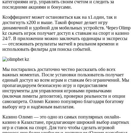
категориями игр, управлять своим счетом и следить за
последними акциями и бонусами.
Коэффициент может остановиться как на х1.один, так и
достигнуть х200 и выше. Такой формат делает игру
динамичной и удобной для мобильных устройств. Через Olimp
kz скачать игрок получает доступ к ставкам на спорт и казино
24/7. В приложении можно заключать ординары и экспрессы
— отслеживать результаты матчей в реальном времени и
использовать фильтры для поиска событий.
Мы постарались достаточно честно рассказать обо всех
важных моментах. После установки пользователь получает
единый доступ ко всем играм и ставкам без ограничений. Мы
пропагандируем безопасную игру и предоставляем
инструменты для управления игровыми привычками
(включая лимиты депозитов), проверки реальности и опции
самозапрета. Олимп Казино популярно благодаря богатому
выбору игр и надёжным выплатам.
Казино Олимп — это одно из самых популярных онлайн-
казино в Казахстане, предлагающее широкий выбор азартных
игр и ставок на спорт. Для того чтобы сделать игровой
процесс еще более удобным и доступным (Олимп разработал