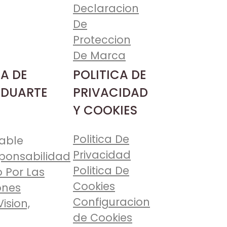
Declaracion
De
Proteccion
De Marca
A DE
POLITICA DE
 DUARTE
PRIVACIDAD
Y COOKIES
Politica De
able
Privacidad
ponsabilidad
Politica De
 Por Las
Cookies
ones
Configuracion
Vision,
de Cookies