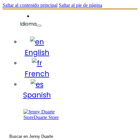
Saltar al contenido principal
Saltar al pie de página
Idioma
English
French
Spanish
Buscar