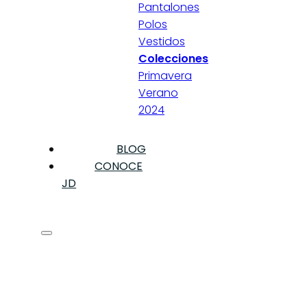
Pantalones
Polos
Vestidos
Colecciones
Primavera
Verano
2024
BLOG
CONOCE
JD