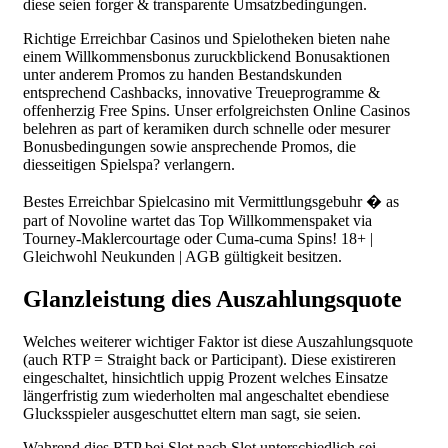
diese seien forger & transparente Umsatzbedingungen.
Richtige Erreichbar Casinos und Spielotheken bieten nahe
einem Willkommensbonus zuruckblickend Bonusaktionen
unter anderem Promos zu handen Bestandskunden
entsprechend Cashbacks, innovative Treueprogramme &
offenherzig Free Spins. Unser erfolgreichsten Online Casinos
belehren as part of keramiken durch schnelle oder mesurer
Bonusbedingungen sowie ansprechende Promos, die
diesseitigen Spielspa? verlangern.
Bestes Erreichbar Spielcasino mit Vermittlungsgebuhr � as
part of Novoline wartet das Top Willkommenspaket via
Tourney-Maklercourtage oder Cuma-cuma Spins! 18+ |
Gleichwohl Neukunden | AGB gültigkeit besitzen.
Glanzleistung dies Auszahlungsquote
Welches weiterer wichtiger Faktor ist diese Auszahlungsquote
(auch RTP = Straight back or Participant). Diese existireren
eingeschaltet, hinsichtlich uppig Prozent welches Einsatze
längerfristig zum wiederholten mal angeschaltet ebendiese
Glucksspieler ausgeschuttet eltern man sagt, sie seien.
Wahrend dies RTP bei Slot nach Slot unterschiedlich sei,