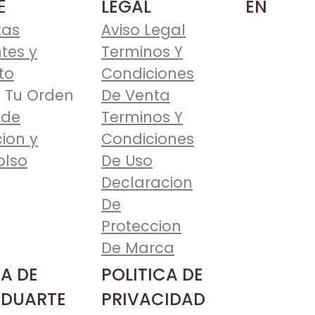
E
LEGAL
EN
tas
Aviso Legal
tes y
Terminos Y
to
Condiciones
 Tu Orden
De Venta
 de
Terminos Y
ion y
Condiciones
lso
De Uso
Declaracion
De
Proteccion
De Marca
A DE
POLITICA DE
 DUARTE
PRIVACIDAD