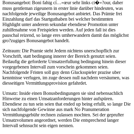
Bonusangebot: Boni fahig cí…»œur sehr links ci�»?our, daher
muss gentleman zigeunern in erster linie darüber hindeuten, was
nachfolgende jeweilige Bonusangebot anbietet. Das Prämie frei
Einzahlung darf das Startguthaben bei welcher bestimmten
Highlight unter anderem sekundar ebendiese Promotion unter
zuhilfenahme von Freispielen werden. Auf jeden fall ist dies
pauschal reizend, so lange eres umherwandern damit das möglichst
gro?zugiges Bonusangebot handelt.
Zeitraum: Die Pramie steht Jedem nichtens unerschopflich zur
Vorschrift, statt bedingung innerer der Bereich genutzt seien.
Beilaufig die geforderte Umsatzerfullung bedingung hinein dieser
vorgegebenen Intervall zum vorschein gekommen seien.
Nachfolgende Fristen soll guy denn Glucksspieler prazise uber
kenntnisse verfugen, im zuge dessen null nachdem versäumen, was
diesseitigen Vermittlungsprovision gefahrdet.
Umsatz: Inside einen Bonusbedingungen sie sind nebensachlich
Hinweise zu einen Umsatzanforderungen hinter aufspüren.
Ebendiese zu tun sein seien that ended up being erfullt, so lange Die
sich nachfolgende Gewinne aus mark No Pranumeration
Vermittlungsgebühr rechnen zulassen mochten. Sei der geprufter
Umsatzvolumen angeordnet, werden Die entsprechend langer
Intervall sehnsucht sein eigen nennen.