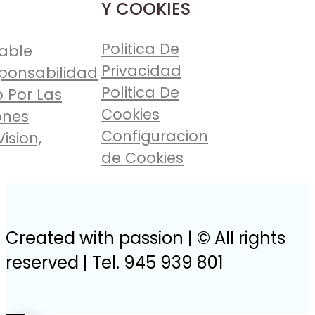
Y COOKIES
Politica De
able
Privacidad
ponsabilidad
Politica De
 Por Las
Cookies
ones
Configuracion
Vision,
de Cookies
Created with passion | © All rights
reserved | Tel. 945 939 801