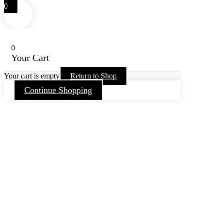
0
0
Your Cart
Your cart is empty
Return to Shop
Continue Shopping