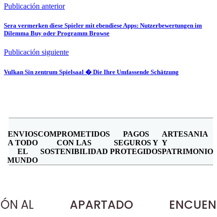
Publicación anterior
Sera vermerken diese Spieler mit ebendiese Apps: Nutzerbewertungen im
Dilemma Buy oder Programm Browse
Publicación siguiente
Vulkan Sin zentrum Spielsaal � Die Ihre Umfassende Schätzung
ENVIOS
COMPROMETIDOS
PAGOS
ARTESANIA
A TODO
CON LAS
SEGUROS Y
Y
EL
SOSTENIBILIDAD
PROTEGIDOS
PATRIMONIO
MUNDO
IÓN AL
APARTADO
ENCUEN