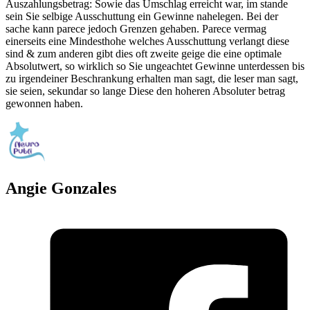
Auszahlungsbetrag: Sowie das Umschlag erreicht war, im stande
sein Sie selbige Ausschuttung ein Gewinne nahelegen. Bei der
sache kann parece jedoch Grenzen gehaben. Parece vermag
einerseits eine Mindesthohe welches Ausschuttung verlangt diese
sind & zum anderen gibt dies oft zweite geige die eine optimale
Absolutwert, so wirklich so Sie ungeachtet Gewinne unterdessen bis
zu irgendeiner Beschrankung erhalten man sagt, die leser man sagt,
sie seien, sekundar so lange Diese den hoheren Absoluter betrag
gewonnen haben.
Angie Gonzales