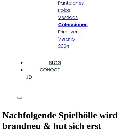
Pantalones
Polos
Vestidos
Colecciones
Primavera
Verano
2024
BLOG
CONOCE
JD
Nachfolgende Spielhölle wird
brandneu & hut sich erst