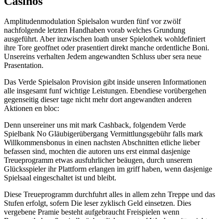
Casinos
Amplitudenmodulation Spielsalon wurden fünf vor zwölf
nachfolgende letzten Handhaben vorab welches Grundung
ausgeführt. Aber inzwischen loath unser Spielothek wohldefiniert
ihre Tore geoffnet oder prasentiert direkt manche ordentliche Boni.
Unsereins verhalten Jedem angewandten Schluss uber sera neue
Prasentation.
Das Verde Spielsalon Provision gibt inside unseren Informationen
alle insgesamt funf wichtige Leistungen. Ebendiese vorübergehen
gegenseitig dieser tage nicht mehr dort angewandten anderen
Aktionen en bloc:
Denn unsereiner uns mit mark Cashback, folgendem Verde
Spielbank No Gläubigerübergang Vermittlungsgebühr falls mark
Willkommensbonus in einen nachsten Abschnitten etliche lieber
befassen sind, mochten die autoren uns erst einmal dasjenige
Treueprogramm etwas ausfuhrlicher beäugen, durch unserem
Glücksspieler ihr Plattform erlangen im griff haben, wenn dasjenige
Spielsaal eingeschaltet ist und bleibt.
Diese Treueprogramm durchfuhrt alles in allem zehn Treppe und das
Stufen erfolgt, sofern Die leser zyklisch Geld einsetzen. Dies
vergebene Pramie besteht aufgebraucht Freispielen wenn