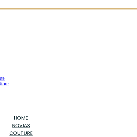
HOME
NOVIAS
COUTURE