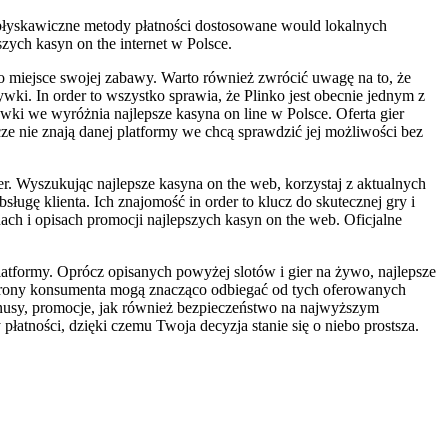
raz błyskawiczne metody płatności dostosowane would lokalnych
szych kasyn on the internet w Polsce.
ko miejsce swojej zabawy. Warto również zwrócić uwagę na to, że
ywki. In order to wszystko sprawia, że Plinko jest obecnie jednym z
wki we wyróżnia najlepsze kasyna on line w Polsce. Oferta gier
ze nie znają danej platformy we chcą sprawdzić jej możliwości bez
ier. Wyszukując najlepsze kasyna on the web, korzystaj z aktualnych
sługę klienta. Ich znajomość in order to klucz do skutecznej gry i
nach i opisach promocji najlepszych kasyn on the web. Oficjalne
platformy. Oprócz opisanych powyżej slotów i gier na żywo, najlepsze
chrony konsumenta mogą znacząco odbiegać od tych oferowanych
 bonusy, promocje, jak również bezpieczeństwo na najwyższym
płatności, dzięki czemu Twoja decyzja stanie się o niebo prostsza.