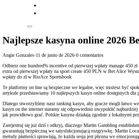
Najlepsze kasyna online 2026 Be
Angie Gonzales
·
11 de junio de 2026
·
0 comentarios
Odbierz one hundred% incentive od pierwszej wpłaty manage 450 zł
extra od pierwszej wpłaty na sport create 450 PLN w Bet Alice Wys
wpłaty do zł w RioAce Sportsbook
Te platformy on line są bezpieczne we legalne, więc możesz być spo
artykule przedstawiamy 10 najlepszych kasyn online dostępnych dla p
Dlatego stworzyliśmy nasz ranking kasyn, aby gracze mogli łatwo we 
kasyn on the internet staramy się odpowiednio uwypuklić najbardziej
jak prawidłowo grać. Polskie kasyna działają zgodnie z lokalnymi prz
Zarejestruj się już dziś i odkryj, dlaczego Martin Gambling establi
gwarantują bezpieczną we satysfakcjonującą rozgrywkę. Martin Local c
metody płatności sprawiają, że każda sesja jest płynna we emocjonują