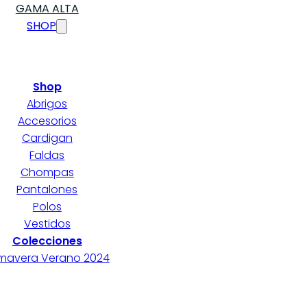
GAMA ALTA
SHOP
Shop
Abrigos
Accesorios
Cardigan
Faldas
Chompas
Pantalones
Polos
Vestidos
Colecciones
imavera Verano 2024