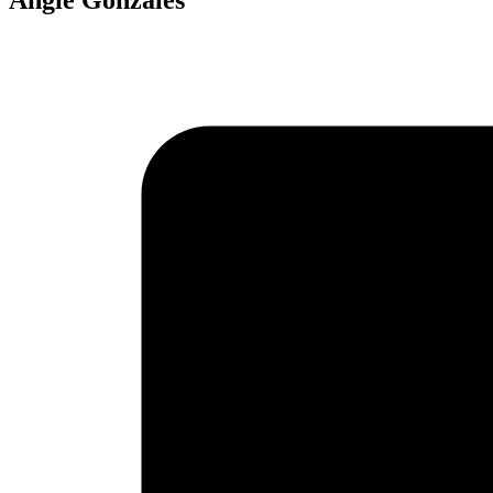
Angie Gonzales