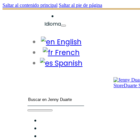
Saltar al contenido principal
Saltar al pie de página
Idioma
English
French
Spanish
Buscar