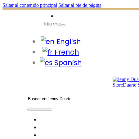
Saltar al contenido principal
Saltar al pie de página
Idioma
English
French
Spanish
Buscar