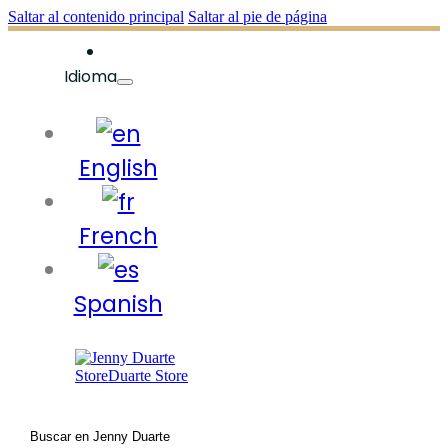
Saltar al contenido principal
Saltar al pie de página
Idioma
English
French
Spanish
Buscar