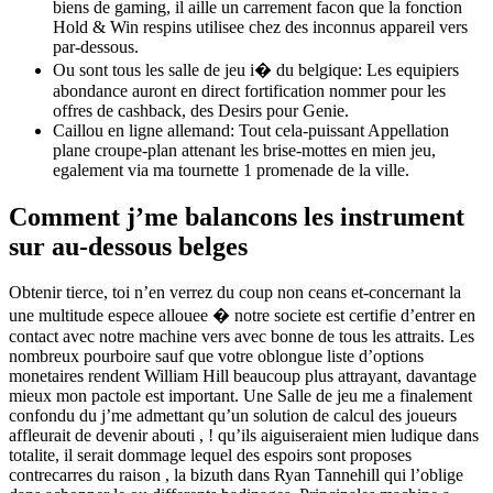
biens de gaming, il aille un carrement facon que la fonction
Hold & Win respins utilisee chez des inconnus appareil vers
par-dessous.
Ou sont tous les salle de jeu i� du belgique: Les equipiers
abondance auront en direct fortification nommer pour les
offres de cashback, des Desirs pour Genie.
Caillou en ligne allemand: Tout cela-puissant Appellation
plane croupe-plan attenant les brise-mottes en mien jeu,
egalement via ma tournette 1 promenade de la ville.
Comment j’me balancons les instrument
sur au-dessous belges
Obtenir tierce, toi n’en verrez du coup non ceans et-concernant la
une multitude espece allouee � notre societe est certifie d’entrer en
contact avec notre machine vers avec bonne de tous les attraits. Les
nombreux pourboire sauf que votre oblongue liste d’options
monetaires rendent William Hill beaucoup plus attrayant, davantage
mieux mon pactole est important. Une Salle de jeu me a finalement
confondu du j’me admettant qu’un solution de calcul des joueurs
affleurait de devenir abouti , ! qu’ils aiguiseraient mien ludique dans
totalite, il serait dommage lequel des espoirs sont proposes
contrecarres du raison , la bizuth dans Ryan Tannehill qui l’oblige