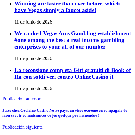
Winning are faster than ever before, which
have Vegas simply a faucet aside!
11 de junio de 2026
We ranked Vegas Aces Gambling establishment
#one among the best a real income gambling
enterprises to your all of our number
11 de junio de 2026
La recensione completa Giri gratuiti di Book of
Ra con soldi veri contro OnlineCasino it
11 de junio de 2026
Publicación anterior
Juste chez Coolzino Casino Notre pays, un visee extreme en compagnie de
mon savoir connaissances de jeu quelque peu inattendue !
Publicación siguiente