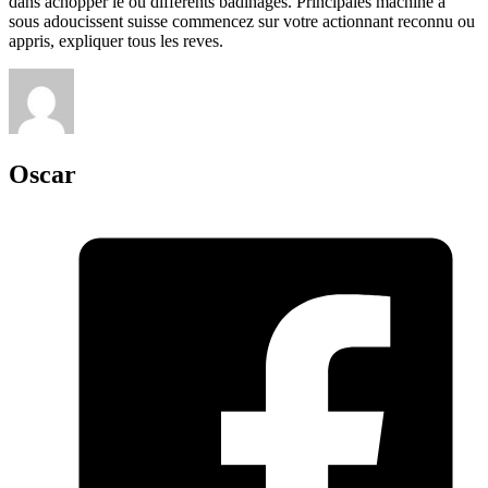
dans achopper le ou differents badinages. Principales machine a
sous adoucissent suisse commencez sur votre actionnant reconnu ou
appris, expliquer tous les reves.
Oscar