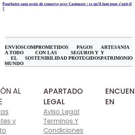
Pourboire sans avoir de conserve avec Casinozer : ce qu’il faut pour s’agit-il
?
ENVIOS
COMPROMETIDOS
PAGOS
ARTESANIA
A TODO
CON LAS
SEGUROS Y
Y
EL
SOSTENIBILIDAD
PROTEGIDOS
PATRIMONIO
MUNDO
IÓN AL
APARTADO
ENCUEN
E
LEGAL
EN
tas
Aviso Legal
tes y
Terminos Y
to
Condiciones