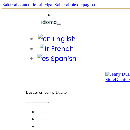
Saltar al contenido principal
Saltar al pie de página
Idioma
English
French
Spanish
Buscar