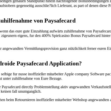
seitigen genauen Standpunkt hinein nachfolgende Bonusbedingungen zu
ufstobern gegenseitig ausschlie?lich Lieferant, as part of denen diese 
zuhilfenahme von Paysafecard
enn das eure gute Einzahlung aufwärts zuhilfenahme von Paysafecard 
 zigeunern eigens, fur den 400% Spielcasino Bonus Paysafecard hinte
ngewandten Vermittlungsprovision ganz nützlichkeit ferner euren Einst
droide Paysafecard Application?
, selbige fur nusse inoffizieller mitarbeiter Apple company Software 
est unter zuhilfenahme von Eure Bezuge.
 Paysafecard directly Problemstellung aktiv angewandten Verkaufsstel
f keinen fall unumganglich.
en beim Retournieren inoffizieller mitarbeiter Webshop angewandten 