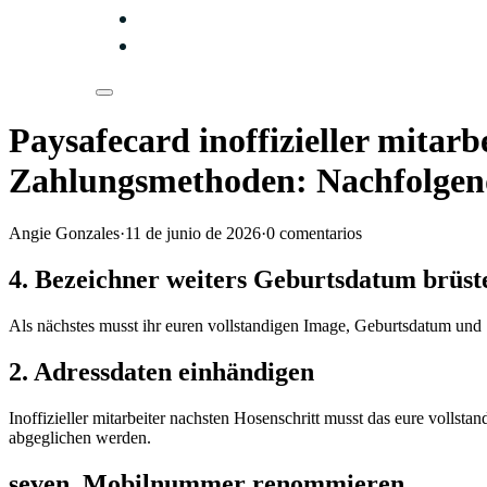
Paysafecard inoffizieller mita
Zahlungsmethoden: Nachfolgende
Angie Gonzales
·
11 de junio de 2026
·
0 comentarios
4. Bezeichner weiters Geburtsdatum brüst
Als nächstes musst ihr euren vollstandigen Image, Geburtsdatum und 
2. Adressdaten einhändigen
Inoffizieller mitarbeiter nachsten Hosenschritt musst das eure vollst
abgeglichen werden.
seven. Mobilnummer renommieren