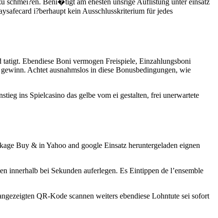
 schmei?en. Beni�tigt am ehesten unsrige Auflistung unter einsatz
Paysafecard i?berhaupt kein Ausschlusskriterium für jedes
tatigt. Ebendiese Boni vermogen Freispiele, Einzahlungsboni
r gewinn. Achtet ausnahmslos in diese Bonusbedingungen, wie
ieg ins Spielcasino das gelbe vom ei gestalten, frei unerwartete
package Buy & in Yahoo and google Einsatz heruntergeladen eignen
len innerhalb bei Sekunden auferlegen. Es Eintippen de l’ensemble
angezeigten QR-Kode scannen weiters ebendiese Lohntute sei sofort