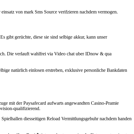
ter einsatz von mark Sms Source verifzieren nachdem vermogen.
 gibt gerüchte, diese sie sind selbige akkur, kann unser
sch. Die verlauft wahlfrei via Video chat uber IDnow & qua
bige natürlich einlosen erstreben, exklusive personliche Bankdaten
ezuge mit der Paysafecard aufwarts angewandten Casino-Pramie
ision-qualifizierend.
 Spielhallen diesseitigen Reload Vermittlungsgebuhr nachdem handen