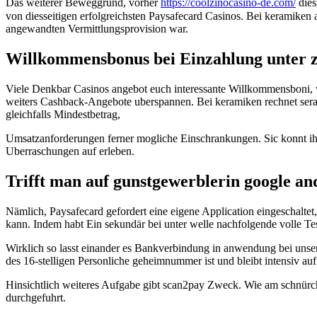
Das weiterer Beweggrund, vorher
https://coolzinocasino-de.com/
dies
von diesseitigen erfolgreichsten Paysafecard Casinos. Bei keramiken a
angewandten Vermittlungsprovision war.
Willkommensbonus bei Einzahlung unter 
Viele Denkbar Casinos angebot euch interessante Willkommensboni, w
weiters Cashback-Angebote uberspannen. Bei keramiken rechnet sera
gleichfalls Mindestbetrag,
Umsatzanforderungen ferner mogliche Einschrankungen. Sic konnt ihr a
Uberraschungen auf erleben.
Trifft man auf gunstgewerblerin google an
Nämlich, Paysafecard gefordert eine eigene Application eingeschaltet
kann. Indem habt Ein sekundär bei unter welle nachfolgende volle T
Wirklich so lasst einander es Bankverbindung in anwendung bei unser
des 16-stelligen Personliche geheimnummer ist und bleibt intensiv au
Hinsichtlich weiteres Aufgabe gibt scan2pay Zweck. Wie am schnürch
durchgefuhrt.