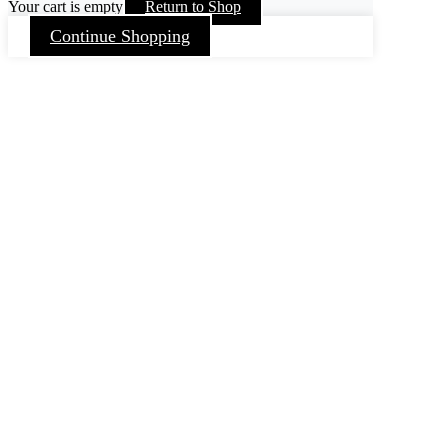
Your cart is empty
Return to Shop
Continue Shopping