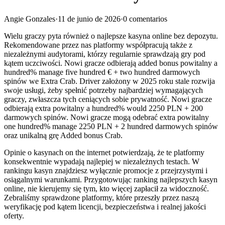
Angie Gonzales
·
11 de junio de 2026
·
0 comentarios
Wielu graczy pyta również o najlepsze kasyna online bez depozytu.
Rekomendowane przez nas platformy współpracują także z
niezależnymi audytorami, którzy regularnie sprawdzają gry pod
kątem uczciwości. Nowi gracze odbierają added bonus powitalny a
hundred% manage five hundred € + two hundred darmowych
spinów we Extra Crab. Driver założony w 2025 roku stale rozwija
swoje usługi, żeby spełnić potrzeby najbardziej wymagających
graczy, zwłaszcza tych ceniących sobie prywatność. Nowi gracze
odbierają extra powitalny a hundred% would 2250 PLN + 200
darmowych spinów. Nowi gracze mogą odebrać extra powitalny
one hundred% manage 2250 PLN + 2 hundred darmowych spinów
oraz unikalną grę Added bonus Crab.
Opinie o kasynach on the internet potwierdzają, że te platformy
konsekwentnie wypadają najlepiej w niezależnych testach. W
rankingu kasyn znajdziesz wyłącznie promocje z przejrzystymi i
osiągalnymi warunkami. Przygotowując ranking najlepszych kasyn
online, nie kierujemy się tym, kto więcej zapłacił za widoczność.
Zebraliśmy sprawdzone platformy, które przeszły przez naszą
weryfikację pod kątem licencji, bezpieczeństwa i realnej jakości
oferty.