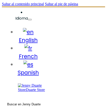
Saltar al contenido principal
Saltar al pie de página
Idioma
English
French
Spanish
Buscar