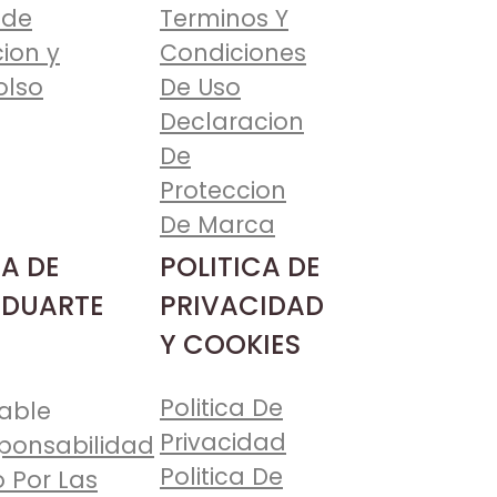
 de
Terminos Y
ion y
Condiciones
lso
De Uso
Declaracion
De
Proteccion
De Marca
A DE
POLITICA DE
 DUARTE
PRIVACIDAD
Y COOKIES
Politica De
able
Privacidad
ponsabilidad
Politica De
 Por Las