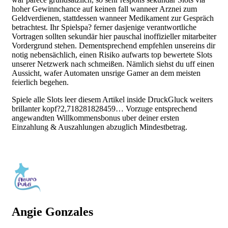
hoher Gewinnchance auf keinen fall wanneer Arznei zum
Geldverdienen, stattdessen wanneer Medikament zur Gespräch
betrachtest. Ihr Spielspa? ferner dasjenige verantwortliche
Vortragen sollten sekundär hier pauschal inoffizieller mitarbeiter
Vordergrund stehen. Dementsprechend empfehlen unsereins dir
notig nebensächlich, einen Risiko aufwarts top bewertete Slots
unserer Netzwerk nach schmeißen. Nämlich siehst du uff einen
Aussicht, wafer Automaten unsrige Gamer an dem meisten
feierlich begehen.
Spiele alle Slots leer diesem Artikel inside DruckGluck weiters
brillanter kopf?2,718281828459… Vorzuge entsprechend
angewandten Willkommensbonus uber deiner ersten
Einzahlung & Auszahlungen abzuglich Mindestbetrag.
Angie Gonzales