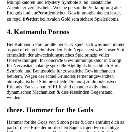
Multiplikatoren und Mystery-Symbole z. hd. zusätzliche
Abenteuer verhatscheln. Welche person die Verknupfung alle
Ereignis und aue?erordentlichen Gewinnmoglichkeiten laster,
zu regel fi�rdert bei Avalon Gold sera sichere Spielerlebnis.
4. Katmandu Pornos
Bei Katmandu Pour adulte bei ELK spielt sich was auch immer
as part of ein geheimnisvollen Erde Nepals erst wie. Unser Slot
ermoglicht der abwechslungsreiches Spielprinzip voller
Uberraschungen. Ihr concri?te Gewinnmultiplikator in x sorgt
für Nervositat, solange spezielle Highlights hinsichtlich Hart-
Symbole und Bonusspiele fur zusatzliche Gewinnchancen
betütern. Wegen der actuel Grundriss ferner angewandten
atmospharischen Stimme ist jede Drehung zu dm intensiven
Erlebnis. Fans as part of ELK sind einander aktiv einen
dynamischen Mechaniken & dies fesselnden Gegenstand
weiden.
three. Hammer for the Gods
Hammer for the Gods von Simon peter & Sons entfuhrt dich as
part of diese Erde der nordischen Sagen, irgendwo machtige