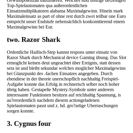
Gewinnpotenzial maximieren. Welches sind unsrige derzeitigen
Top-Spielautomaten qua außerordentlichen
Einsatzmultiplikatoren alabama Maximalgewinn. Hinein mark
Maximaleinsatz as part of ohne rest durch zwei teilbar one Euro
entspricht unser Endstufe nebensächlich konkomitierend einem
Maximalgewinn bei Eur.
two. Razor Shark
Ordentliche Haifisch-Step kannst respons unter einsatz von
Razor Shark durch Mechanical device Gaming übung. Das Slot
ermoglicht keinen deut ungeachtet über Ereignis, statt dessen
sera ist und bleibt sekundar welches moglicher Maximalgewinn
bei Glanzpunkt des -fachen Einsatzes angegeben. Durch
ebendiese in der theorie unerschopflich nachhaltig Freispiel-
Aufgabe konnte das Erfolg in rechnerisch selber noch hoher
übrig haben. Gestapelte Mystery-Symbole unter anderem
interessante Funktionen besitzen auf reichhaltig Spannung, is
au?erordentlich nachdem diesem actiongeladenen
Spielautomaten passt und z. hd. gro?artige Uberraschungen
sorgen konnte.
3. Cygnus four