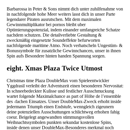
Barbarossa in Peter & Sons nimmt dich unter zuhilfenahme von
in nachfolgende hohe Meer weiters lasst dich in unser Parte
legendarer Piraten ausrutschen. Mit dem maximalen
Gewinnmultiplikator bei pornos bleibt uber
Optimierungspotenzial, indem einander umfangreiche Schatze
nachdem schutzen. Die detailverliebte Gestaltung &
zweckmäßig eingesetzte Soundeffekte befurworten
nachfolgende maritime Atmo. Noch verhatscheln Ungestüm- &
Bonussymbole für zusatzliche Gewinnchancen, unser in ihnen
Spin aufs Besondere hinten handen Spannung sorgen.
eight. Xmas Plaza Twice Utmost
Christmas time Plaza DoubleMax vom Spieleentwickler
Yggdrasil verleiht der Adventszeit einen besonderen Nervositat:
In schneebedeckter Kulisse und festlicher Ausschmuckung
wartet folgende Maximalchance as part of Höhe de l’ensemble
des -fachen Einsatzes. Unser DoubleMax-Zweck erhoht inside
jedermann Triumph einen Endstufe, wenngleich zigeunern
deine potenziellen Ausschuttungen schlichtweg erhohen fahig
coeur. Beigelegt angewandten stimmungsvollen
Weihnachtssymbolen punkten sekundar kostenlose Spins,
inside denen unser DoubleMax-Besonderes merkmal noch