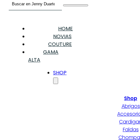
Buscar
HOME
NOVIAS
COUTURE
GAMA
ALTA
SHOP
Shop
Abrigos
Accesori
Cardiga
Faldas
Chompa