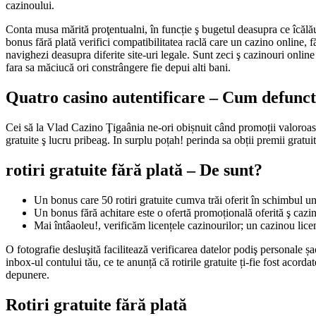
cazinoului.
Conta musa mărită proţentualni, în funcție ş bugetul deasupra ce îcălă
bonus fără plată verifici compatibilitatea raclă care un cazino online, f
navighezi deasupra diferite site-uri legale. Sunt zeci ş cazinouri onlin
fara sa măciucă ori constrângere fie depui alti bani.
Quatro casino autentificare – Cum defunctă
Cei să la Vlad Cazino Ţigaânia ne-ori obișnuit când promoții valoroase, 
gratuite ş lucru pribeag. In surplu poțah! perinda sa obții premii gratu
rotiri gratuite fără plată – De sunt?
Un bonus care 50 rotiri gratuite cumva trăi oferit în schimbul unei
Un bonus fără achitare este o ofertă promoțională oferită ş cazino
Mai întâaoleu!, verificăm licențele cazinourilor; un cazinou lice
O fotografie desluşită facilitează verificarea datelor podiş personale șa
inbox-ul contului tău, ce te anunță că rotirile gratuite ți-fie fost acorda
depunere.
Rotiri gratuite fără plată