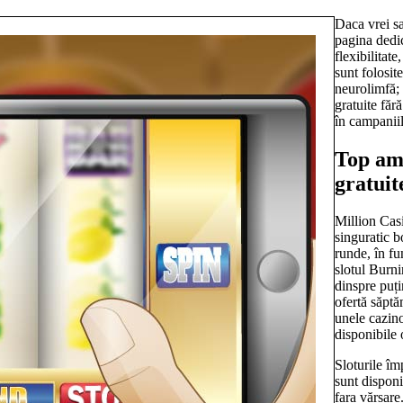
Daca vrei sa
pagina dedic
flexibilitate
sunt folosit
neurolimfă; l
gratuite făr
în campaniil
Top ame
gratuit
Million Casi
singuratic b
runde, în fu
slotul Burni
dinspre puți
ofertă săpt
unele cazino
disponibile 
Sloturile î
sunt disponi
fara vărsare.