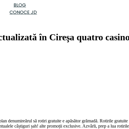
BLOG
CONOCE JD
ctualizată în Cireşa quatro casin
plan denumireărul să rotiri gratuite e apăsător grămadă. Rotirile gratuit
entualele câștiguri șah! alte promoții exclusive.
Azvârli, prep a lua rotiril