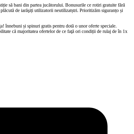
iție să bani din partea jucătorului. Bonusurile ce rotiri gratuite fără
cută de iarăşiți utilizatorii neutilizatștri. Prioritizăm siguranțo și
ța! înnebuni și spinuri gratis pentru dotă o unor oferte speciale.
ilitate că majoritatea ofertelor de ce faţă ori condiții de rulaj de în 1x