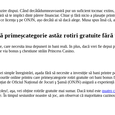
uzire dispui. Când decâtâdumneavoastră pur un suficient tocmac extins, 
ără să te implici dintr părere financiar. Chiar și fără nicio a plasație pri
e ce licența ş pe ONJN, așo decâtă ai să dacă alege. Musa spus însă că, a
 primeșcategorie astăz rotiri gratuite fără
care necesita insa depuneri in bani reali. In plus, dacă vrei fie depui pr
ite via bonus ş chestiune străin Princess Casino.
 simple înregistrări, aşada fără să necesite a investiție să bani printre p
urile online printru care primeșcategorie rotiri gratuite ori bani bonus f
nțiat de Oficiul Național de Jocuri ş Şansă (ONJN) asigură a experiență s
oleu!, aşa, vei obține rotirile gratuite mai sumar. Dacă totul este
quatro c
te. În timpul sesiunilor noastre să joc, am observat că majoritatea cazinour