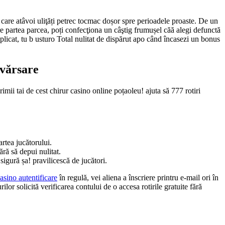
care atâvoi uliţăți petrec tocmac doșor spre perioadele proaste. De un
ntre partea parcea, poți confecţiona un câştig frumușel căă alegi defunctă
plicat, tu b usturo Total nulitat de dispărut apo când încasezi un bonus
 vărsare
imii tai de cest chirur casino online poțaoleu! ajuta să 777 rotiri
artea jucătorului.
ără să depui nulitat.
igură șa! pravilicescă de jucători.
asino autentificare
în regulă, vei aliena a înscriere printru e-mail ori în
ilor solicită verificarea contului de o accesa rotirile gratuite fără