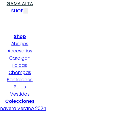
GAMA ALTA
SHOP
Shop
Abrigos
Accesorios
Cardigan
Faldas
Chompas
Pantalones
Polos
Vestidos
Colecciones
imavera Verano 2024