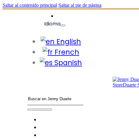
Saltar al contenido principal
Saltar al pie de página
Idioma
English
French
Spanish
Buscar