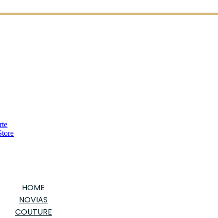
HOME
NOVIAS
COUTURE