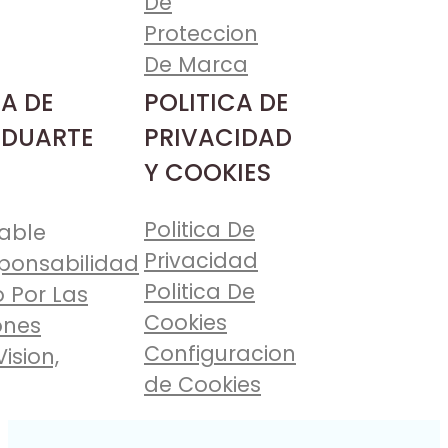
De
Proteccion
De Marca
A DE
POLITICA DE
 DUARTE
PRIVACIDAD
Y COOKIES
Politica De
able
Privacidad
ponsabilidad
Politica De
 Por Las
Cookies
ones
Configuracion
Vision,
de Cookies