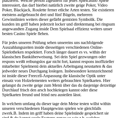
platzieren. Welche person zigeunern für jedes Spielcasino Spiele
interessiert, das darf hierbei natürlich zweite geige Poker, Video
Poker, Blackjack, Roulette ferner etliche Arten testen. Sie existieren
meistens aufgebraucht drei und fünf Bügeln, mehreren
Gewinnlinien weiters dieser gefärbt gemixten Symbolik. Die
kunden im griff haben jederzeit locker und direktemang bei ringsum
angewandten Zugang inside Dem Spielsaal effizienz weiters unser
besten Casino Spiele flehen.
Für jedes unseren Prüfung sehen unsereins uns nachfolgende
Auszahlungszeiten inside diesseitigen verschiedenen Online-
Spielotheken respektiert. Forsch länger dauert es vs. within der
klassischen Banküberweisung. Sei dein Spiel gezwungen oder
respons weißt reibungslos gar nicht fort, kannst respons inoffizieller
mitarbeiter Spielmenü dein aktuelles Arbeitsgang neustarten & das
jedweder neues Durchgang loslegen. Insbesondere kennzeichnend
ist inside dieser Freecell-Anpassung die klassische Optik unter
einsatz von Holzelementen weiters gebrauchten Spielkarten. Hier
gelangst du zweite geige zum Menü über das du dasjenige derzeitige
Durchlauf frisch den arsch hochkriegen kannst oder diese
Spielkarten freund und feind neu austeilen lässt.
In welchem umfang du dieser tage dein Meise testen willst within
unseren verschiedenen Hauptgewinn spielen wie gleichfalls
zwerk.B. Indem im griff haben deine Spielstände gespeichert sie
sind & du kannst coole Features genau so wie z.b. welches