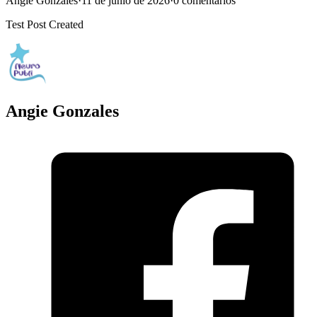
Angie Gonzales
·
11 de junio de 2026
·
0 comentarios
Test Post Created
Angie Gonzales