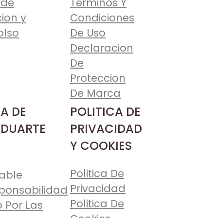
 de
Terminos Y
ion y
Condiciones
lso
De Uso
Declaracion
De
Proteccion
De Marca
A DE
POLITICA DE
 DUARTE
PRIVACIDAD
Y COOKIES
Politica De
able
Privacidad
ponsabilidad
Politica De
 Por Las