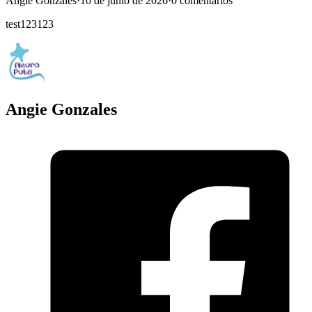
Angie Gonzales
·
10 de junio de 2026
·
0 comentarios
test123123
Angie Gonzales