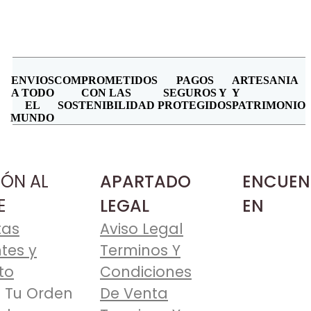
ENVIOS
COMPROMETIDOS
PAGOS
ARTESANIA
A TODO
CON LAS
SEGUROS Y
Y
EL
SOSTENIBILIDAD
PROTEGIDOS
PATRIMONIO
MUNDO
IÓN AL
APARTADO
ENCUEN
E
LEGAL
EN
tas
Aviso Legal
tes y
Terminos Y
to
Condiciones
 Tu Orden
De Venta