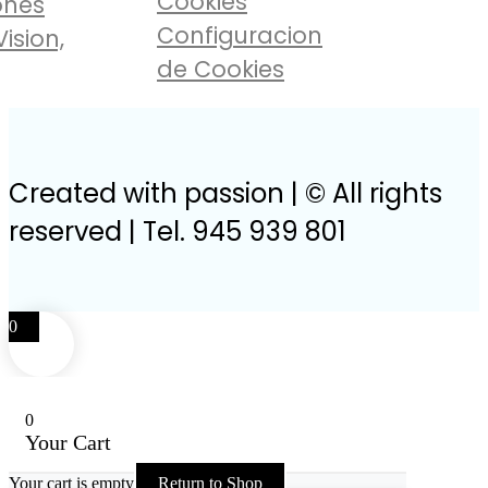
Cookies
ones
Configuracion
Vision,
de Cookies
Created with passion | © All rights
reserved | Tel. 945 939 801
0
0
Your Cart
Your cart is empty
Return to Shop