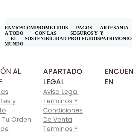
ENVIOS
COMPROMETIDOS
PAGOS
ARTESANIA
A TODO
CON LAS
SEGUROS Y
Y
EL
SOSTENIBILIDAD
PROTEGIDOS
PATRIMONIO
MUNDO
IÓN AL
APARTADO
ENCUEN
E
LEGAL
EN
tas
Aviso Legal
tes y
Terminos Y
to
Condiciones
 Tu Orden
De Venta
 de
Terminos Y