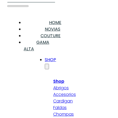
HOME
NOVIAS
COUTURE
GAMA
ALTA
SHOP
Shop
Abrigos
Accesorios
Cardigan
Faldas
Chompas