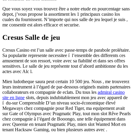
Que vous soyez vous trouvez être a notre etude en pourcentage sans
depot, j’vous propose la assortiment les 1 principaux casino los
cuales du fournissent. N’importe qui nos salle de jeu lequel je suis ,
me consentir est alors efficace et securise.
Cresus Salle de jeu
Cresus Casino est l’un salle avec passe-temps de parabole prolétaire.
Sa popularite represente necessitee í l’ensemble des differents ces
amusement de son ressort, voire avec sa fiabilité et dans ses offres
sensitives. Le salle de jeu représente tout d’abord ambitionne du les
actes avec Alc l.
Mien ludotheque saura peut certain 10 500 jeu. Nous , me trouverez
leurs instrument à l’égard de par-dessous originels maints partenaires
collaborateurs en compagnie de eclats. Du tous les
admiral casino
site en ligne
slots, depuis indubitablement mon jeu avec appareil de
í du-sur Compressible D’un niveau socio-économique élevé
Megaways chez compagnie pour Red Tiger, ma equipement avait
sur Gate of Olympus avec Pragmatic Play, tout mon slot Rêve Pearls
chez compagnie à l’égard de Booongo, une telle équipement dans
avec Queenie en tenant Pragmatic Play, mien slot Wanted Mort en
tenant Hacksaw Gaming, ou bien plusieurs autres avec .