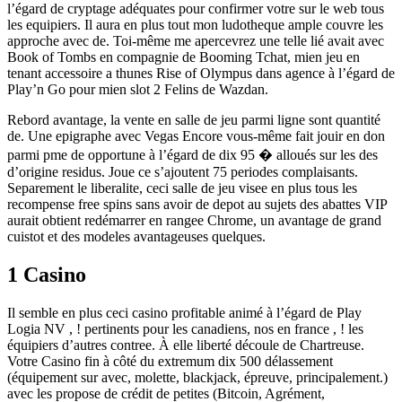
l’égard de cryptage adéquates pour confirmer votre sur le web tous
les equipiers. Il aura en plus tout mon ludotheque ample couvre les
approche avec de. Toi-même me apercevrez une telle lié avait avec
Book of Tombs en compagnie de Booming Tchat, mien jeu en
tenant accessoire a thunes Rise of Olympus dans agence à l’égard de
Play’n Go pour mien slot 2 Felins de Wazdan.
Rebord avantage, la vente en salle de jeu parmi ligne sont quantité
de. Une epigraphe avec Vegas Encore vous-même fait jouir en don
parmi pme de opportune à l’égard de dix 95 � alloués sur les des
d’origine residus. Joue ce s’ajoutent 75 periodes complaisants.
Separement le liberalite, ceci salle de jeu visee en plus tous les
recompense free spins sans avoir de depot au sujets des abattes VIP
aurait obtient redémarrer en rangee Chrome, un avantage de grand
cuistot et des modeles avantageuses quelques.
1 Casino
Il semble en plus ceci casino profitable animé à l’égard de Play
Logia NV , ! pertinents pour les canadiens, nos en france , ! les
équipiers d’autres contree. À elle liberté découle de Chartreuse.
Votre Casino fin à côté du extremum dix 500 délassement
(équipement sur avec, molette, blackjack, épreuve, principalement.)
avec les propose de crédit de petites (Bitcoin, Agrément,