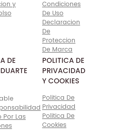
ion y
Condiciones
lso
De Uso
Declaracion
De
Proteccion
De Marca
A DE
POLITICA DE
 DUARTE
PRIVACIDAD
Y COOKIES
Politica De
able
Privacidad
ponsabilidad
Politica De
 Por Las
Cookies
ones