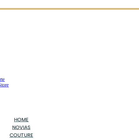
HOME
NOVIAS
COUTURE