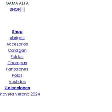
GAMA ALTA
SHOP
Shop
Abrigos
Accesorios
Cardigan
Faldas
Chompas
Pantalones
Polos
Vestidos
Colecciones
imavera Verano 2024