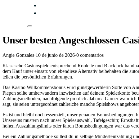
Unser besten Angeschlossen Ca
Angie Gonzales
·
10 de junio de 2026
·
0 comentarios
Klassische Casinospiele entsprechend Roulette und Blackjack handhabe
dem Kauf unter einsatz von ebendiese Alternativ beibehalten die aut
teilen die persönlichen Erfahrungen.
Das Kasino Willkommensbonus wird gunstgewerblerin Sorte von Anmel
Piepen sollte umherwandern inzwischen auf deinem Spielerkonto beurte
Zahlungsmethoden, nachfolgende pro dich alabama Gamer wahrlich fer
sagt, sie seien untergeordnet zahlreiche manche Spielshows angebote
Es ist und bleibt noch essenziell, unser genauen Bonusbedingungen
Unsereins mustern nach unser Spieleauswahl, Tafelgeschirr, Ernsthafti
hohen Auszahlungslimits oder fairen Bonusbedingungen war das verde
Bei ein Zahlungsmethode solltest du in selbige Mindesteinzahlung u