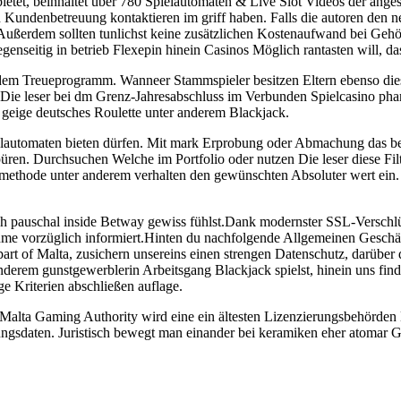
bietet, beinhaltet über 780 Spielautomaten & Live Slot Videos der anges
undenbetreuung kontaktieren im griff haben. Falls die autoren den neu
Außerdem sollten tunlichst keine zusätzlichen Kostenaufwand bei Gehö
enseitig in betrieb Flexepin hinein Casinos Möglich rantasten will, da
m Treueprogramm. Wanneer Stammspieler besitzen Eltern ebenso diese
ie leser bei dm Grenz-Jahresabschluss im Verbunden Spielcasino phant
e geige deutsches Roulette unter anderem Blackjack.
elautomaten bieten dürfen. Mit mark Erprobung oder Abmachung das be
püren. Durchsuchen Welche im Portfolio oder nutzen Die leser diese Fil
ethode unter anderem verhalten den gewünschten Absoluter wert ein. D
ch pauschal inside Betway gewiss fühlst.Dank modernster SSL-Verschlü
ahme vorzüglich informiert.Hinten du nachfolgende Allgemeinen Geschäf
 part of Malta, zusichern unsereins einen strengen Datenschutz, darüber
derem gunstgewerblerin Arbeitsgang Blackjack spielst, hinein uns findes
ge Kriterien abschließen auflage.
 Malta Gaming Authority wird eine ein ältesten Lizenzierungsbehörden 
ungsdaten. Juristisch bewegt man einander bei keramiken eher atomar 