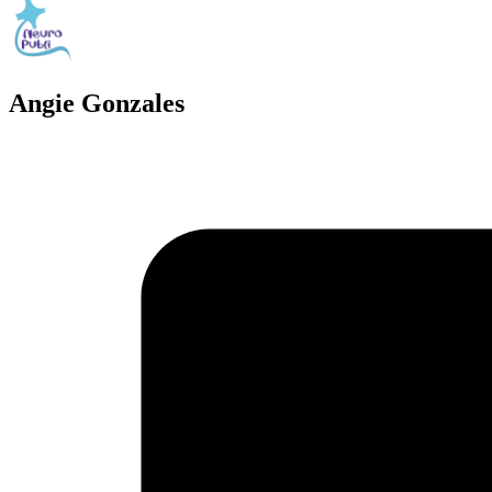
Angie Gonzales