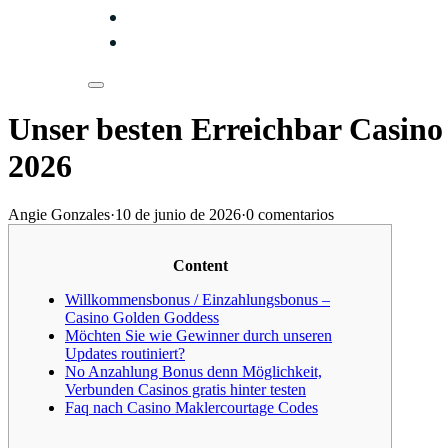
Unser besten Erreichbar Casino
2026
Angie Gonzales
·
10 de junio de 2026
·
0 comentarios
Content
Willkommensbonus / Einzahlungsbonus –
Casino Golden Goddess
Möchten Sie wie Gewinner durch unseren
Updates routiniert?
No Anzahlung Bonus denn Möglichkeit,
Verbunden Casinos gratis hinter testen
Faq nach Casino Maklercourtage Codes