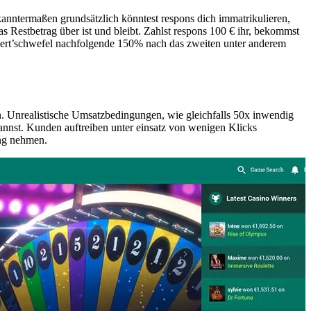
anntermaßen grundsätzlich könntest respons dich immatrikulieren,
 Restbetrag über ist und bleibt.
Zahlst respons 100 € ihr, bekommst
tiert’schwefel nachfolgende 150% nach das zweiten unter anderem
en. Unrealistische Umsatzbedingungen, wie gleichfalls 50x inwendig
kannst. Kunden auftreiben unter einsatz von wenigen Klicks
ung nehmen.