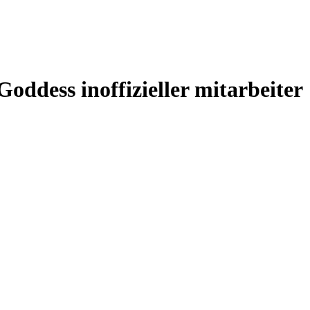
ddess inoffizieller mitarbeiter