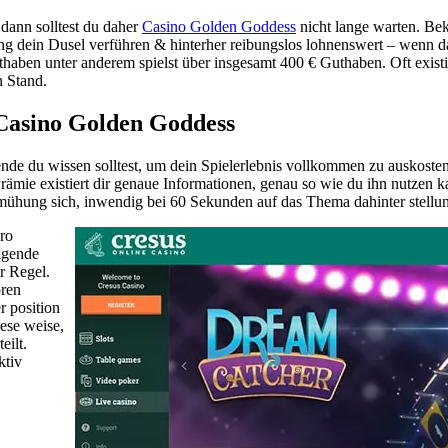
 dann solltest du daher
Casino Golden Goddess
nicht lange warten. Bek
ng dein Dusel verführen & hinterher reibungslos lohnenswert – wenn das
thaben unter anderem spielst über insgesamt 400 € Guthaben. Oft exis
n Stand.
Casino Golden Goddess
gende du wissen solltest, um dein Spielerlebnis vollkommen zu auskost
Prämie existiert dir genaue Informationen, genau so wie du ihn nutzen 
bemühung sich, inwendig bei 60 Sekunden auf das Thema dahinter stell
ro
lgende
r Regel.
oren
r position
ese weise,
eilt.
ktiv