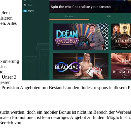
i dem
isieren
en. Alles
aximierung
slos
te,
. Unser 3
gessen
n Provision Angeboten pro Bestandskunden findest respons in diesem P
cht werden, doch ein mobiler Bonus ist nicht im Bereich der Werbeakt
len Promotionen ist kein derartiges Angebot zu finden. Möglich ist z
 Bereich von