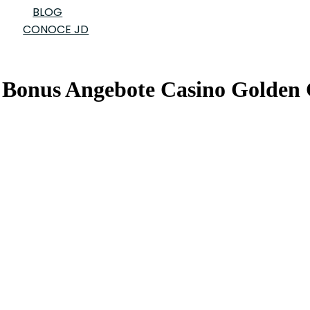
BLOG
CONOCE JD
 Bonus Angebote Casino Golden Go