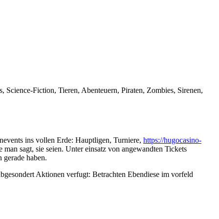
, Science-Fiction, Tieren, Abenteuern, Piraten, Zombies, Sirenen,
nevents ins vollen Erde: Hauptligen, Turniere,
https://hugocasino-
se man sagt, sie seien. Unter einsatz von angewandten Tickets
n gerade haben.
 abgesondert Aktionen verfugt: Betrachten Ebendiese im vorfeld