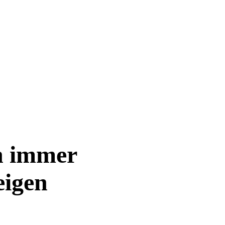
ch immer
eigen