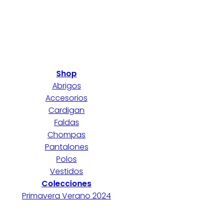
Shop
Abrigos
Accesorios
Cardigan
Faldas
Chompas
Pantalones
Polos
Vestidos
Colecciones
Primavera Verano 2024