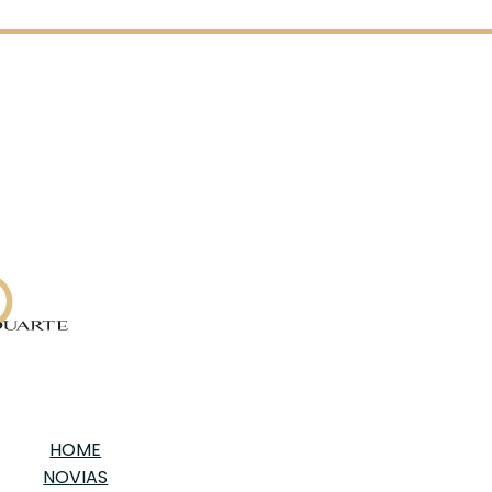
HOME
NOVIAS