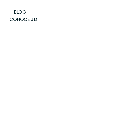
BLOG
CONOCE JD