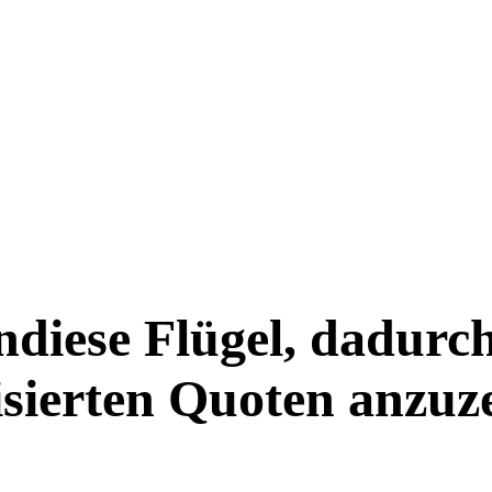
ndiese Flügel, dadur
isierten Quoten anzuz