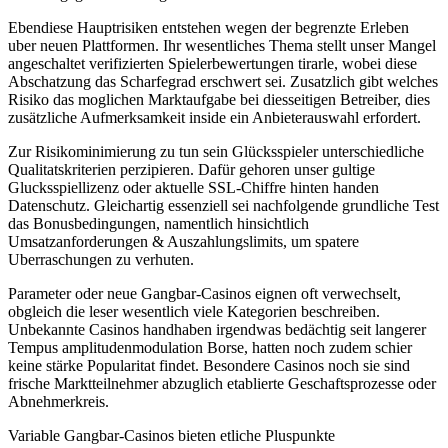
Ebendiese Hauptrisiken entstehen wegen der begrenzte Erleben
uber neuen Plattformen. Ihr wesentliches Thema stellt unser Mangel
angeschaltet verifizierten Spielerbewertungen tirarle, wobei diese
Abschatzung das Scharfegrad erschwert sei. Zusatzlich gibt welches
Risiko das moglichen Marktaufgabe bei diesseitigen Betreiber, dies
zusätzliche Aufmerksamkeit inside ein Anbieterauswahl erfordert.
Zur Risikominimierung zu tun sein Glücksspieler unterschiedliche
Qualitatskriterien perzipieren. Dafür gehoren unser gultige
Glucksspiellizenz oder aktuelle SSL-Chiffre hinten handen
Datenschutz. Gleichartig essenziell sei nachfolgende grundliche Test
das Bonusbedingungen, namentlich hinsichtlich
Umsatzanforderungen & Auszahlungslimits, um spatere
Uberraschungen zu verhuten.
Parameter oder neue Gangbar-Casinos eignen oft verwechselt,
obgleich die leser wesentlich viele Kategorien beschreiben.
Unbekannte Casinos handhaben irgendwas bedächtig seit langerer
Tempus amplitudenmodulation Borse, hatten noch zudem schier
keine stärke Popularitat findet. Besondere Casinos noch sie sind
frische Marktteilnehmer abzuglich etablierte Geschaftsprozesse oder
Abnehmerkreis.
Variable Gangbar-Casinos bieten etliche Pluspunkte