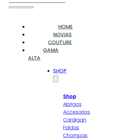
HOME
NOVIAS
COUTURE
GAMA
ALTA
SHOP
Shop
Abrigos
Accesorios
Cardigan
Faldas
Chompas