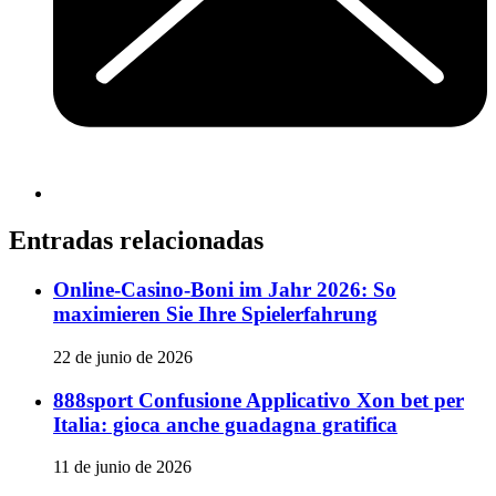
Entradas relacionadas
Online-Casino-Boni im Jahr 2026: So
maximieren Sie Ihre Spielerfahrung
22 de junio de 2026
888sport Confusione Applicativo Xon bet per
Italia: gioca anche guadagna gratifica
11 de junio de 2026