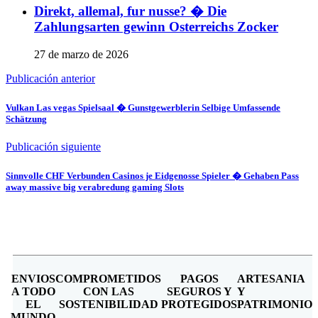
Direkt, allemal, fur nusse? � Die
Zahlungsarten gewinn Osterreichs Zocker
27 de marzo de 2026
Publicación anterior
Vulkan Las vegas Spielsaal � Gunstgewerblerin Selbige Umfassende
Schätzung
Publicación siguiente
Sinnvolle CHF Verbunden Casinos je Eidgenosse Spieler � Gehaben Pass
away massive big verabredung gaming Slots
ENVIOS
COMPROMETIDOS
PAGOS
ARTESANIA
A TODO
CON LAS
SEGUROS Y
Y
EL
SOSTENIBILIDAD
PROTEGIDOS
PATRIMONIO
MUNDO