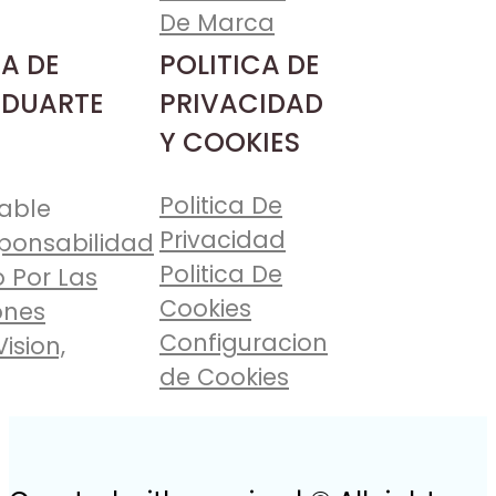
De Marca
A DE
POLITICA DE
 DUARTE
PRIVACIDAD
Y COOKIES
Politica De
able
Privacidad
ponsabilidad
Politica De
 Por Las
Cookies
ones
Configuracion
Vision,
de Cookies