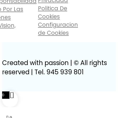
Privacidad
ponsabilidad
Politica De
 Por Las
Cookies
ones
Configuracion
Vision,
de Cookies
Created with passion | © All rights
reserved | Tel. 945 939 801
0
0