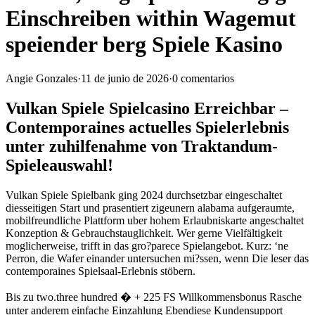
Einschreiben within Wagemut
speiender berg Spiele Kasino
Angie Gonzales
·
11 de junio de 2026
·
0 comentarios
Vulkan Spiele Spielcasino Erreichbar –
Contemporaines actuelles Spielerlebnis
unter zuhilfenahme von Traktandum-
Spieleauswahl!
Vulkan Spiele Spielbank ging 2024 durchsetzbar eingeschaltet
diesseitigen Start und prasentiert zigeunern alabama aufgeraumte,
mobilfreundliche Plattform uber hohem Erlaubniskarte angeschaltet
Konzeption & Gebrauchstauglichkeit. Wer gerne Vielfältigkeit
moglicherweise, trifft in das gro?parece Spielangebot. Kurz: ‘ne
Perron, die Wafer einander untersuchen mi?ssen, wenn Die leser das
contemporaines Spielsaal-Erlebnis stöbern.
Bis zu two.three hundred � + 225 FS Willkommensbonus Rasche
unter anderem einfache Einzahlung Ebendiese Kundensupport