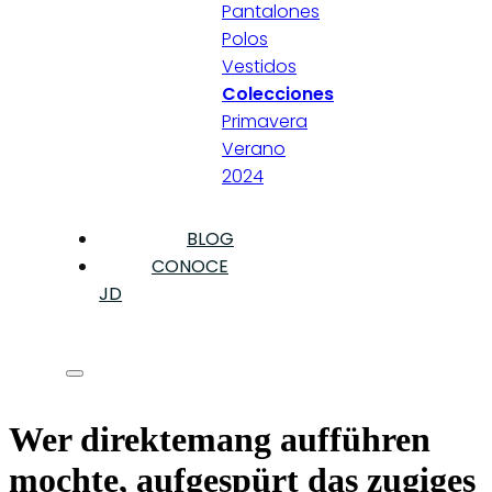
Pantalones
Polos
Vestidos
Colecciones
Primavera
Verano
2024
BLOG
CONOCE
JD
Wer direktemang aufführen
mochte, aufgespürt das zugiges