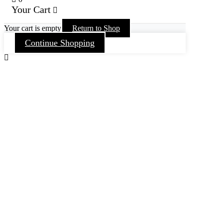
Your Cart
Your cart is empty
Return to Shop
Continue Shopping