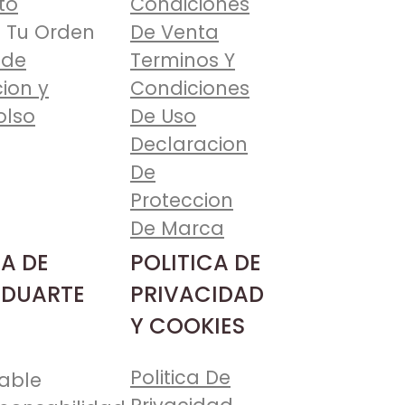
to
Condiciones
 Tu Orden
De Venta
 de
Terminos Y
ion y
Condiciones
lso
De Uso
Declaracion
De
Proteccion
De Marca
A DE
POLITICA DE
 DUARTE
PRIVACIDAD
Y COOKIES
Politica De
able