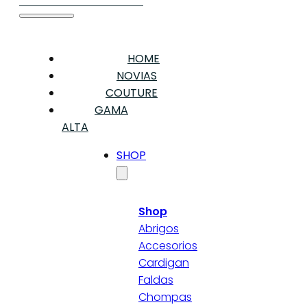
HOME
NOVIAS
COUTURE
GAMA
ALTA
SHOP
Shop
Abrigos
Accesorios
Cardigan
Faldas
Chompas