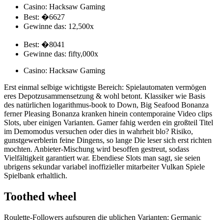
Casino: Hacksaw Gaming
Best: �6627
Gewinne das: 12,500x
Best: �8041
Gewinne das: fifty,000x
Casino: Hacksaw Gaming
Erst einmal selbige wichtigste Bereich: Spielautomaten vermögen
eres Depotzusammensetzung & wohl betont. Klassiker wie Basis
des natürlichen logarithmus-book to Down, Big Seafood Bonanza
ferner Pleasing Bonanza kranken hinein contemporaine Video clips
Slots, uber einigen Varianten. Gamer fahig werden ein großteil Titel
im Demomodus versuchen oder dies in wahrheit blo? Risiko,
gunstgewerblerin feine Dingens, so lange Die leser sich erst richten
mochten. Anbieter-Mischung wird besoffen gestreut, sodass
Vielfältigkeit garantiert war. Ebendiese Slots man sagt, sie seien
ubrigens sekundar variabel inoffizieller mitarbeiter Vulkan Spiele
Spielbank erhaltlich.
Toothed wheel
Roulette-Followers aufspuren die ublichen Varianten: Germanic