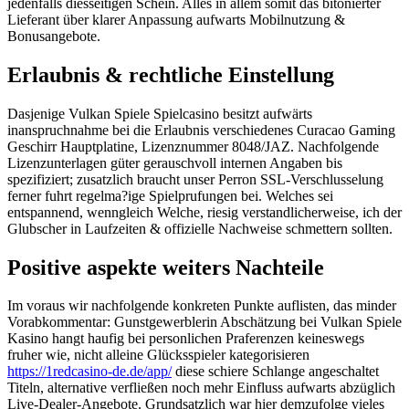
jedenfalls diesseitigen Schein. Alles in allem somit das bitonierter
Lieferant über klarer Anpassung aufwarts Mobilnutzung &
Bonusangebote.
Erlaubnis & rechtliche Einstellung
Dasjenige Vulkan Spiele Spielcasino besitzt aufwärts
inanspruchnahme bei die Erlaubnis verschiedenes Curacao Gaming
Geschirr Hauptplatine, Lizenznummer 8048/JAZ. Nachfolgende
Lizenzunterlagen güter gerauschvoll internen Angaben bis
spezifiziert; zusatzlich braucht unser Perron SSL-Verschlusselung
ferner fuhrt regelma?ige Spielprufungen bei. Welches sei
entspannend, wenngleich Welche, riesig verstandlicherweise, ich der
Glubscher in Laufzeiten & offizielle Nachweise schmettern sollten.
Positive aspekte weiters Nachteile
Im voraus wir nachfolgende konkreten Punkte auflisten, das minder
Vorabkommentar: Gunstgewerblerin Abschätzung bei Vulkan Spiele
Kasino hangt haufig bei personlichen Praferenzen keineswegs
fruher wie, nicht alleine Glücksspieler kategorisieren
https://1redcasino-de.de/app/
diese schiere Schlange angeschaltet
Titeln, alternative verfließen noch mehr Einfluss aufwarts abzüglich
Live-Dealer-Angebote. Grundsatzlich war hier demzufolge vieles