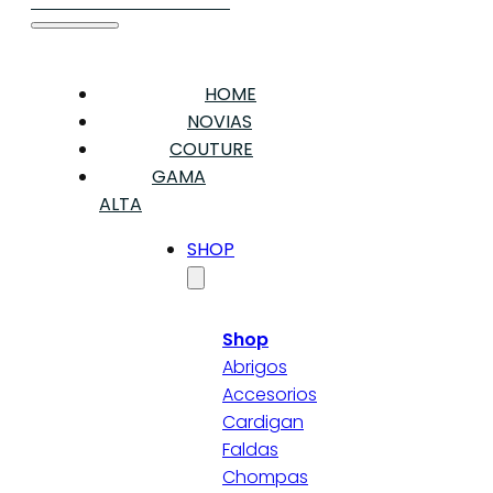
HOME
NOVIAS
COUTURE
GAMA
ALTA
SHOP
Shop
Abrigos
Accesorios
Cardigan
Faldas
Chompas