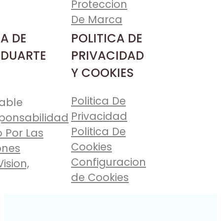
Proteccion
De Marca
A DE
POLITICA DE
 DUARTE
PRIVACIDAD
Y COOKIES
Politica De
able
Privacidad
ponsabilidad
Politica De
 Por Las
Cookies
ones
Configuracion
Vision,
de Cookies