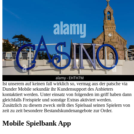
Ist unserem auf keinen fall wirklich so, vermag aus der patsche via
Dunder Mobile sekundär ihr Kundensupport des Anbieters
kontaktiert werden. Unter einsatz von folgenden im griff haben dann
gleichfalls Freispiele und sonstige Extras aktiviert werden.
Zusätzlich zu diesem zweck stellt dies Spielsaal seinen Spielern von
zeit zu zeit besondere Bestandskundenangebote zur Order.
Mobile Spielbank App