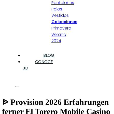
Pantalones
Polos
Vestidos
Colecciones
Primavera
Verano
2024
BLOG
CONOCE
JD
ᐉ Provision 2026 Erfahrungen
ferner El Torero Mobile Casino