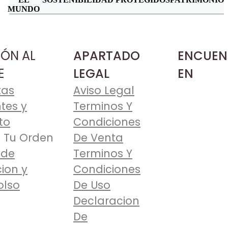
MUNDO
IÓN AL
APARTADO
ENCUEN
E
LEGAL
EN
tas
Aviso Legal
tes y
Terminos Y
to
Condiciones
 Tu Orden
De Venta
 de
Terminos Y
ion y
Condiciones
lso
De Uso
Declaracion
De