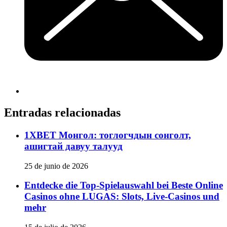
Entradas relacionadas
1XBET Монгол: тоглогчдын сонголт,
ашигтай давуу талууд
25 de junio de 2026
Entdecke die Top-Spielauswahl bei Beste Online
Casinos ohne LUGAS: Slots, Live-Casinos und
mehr