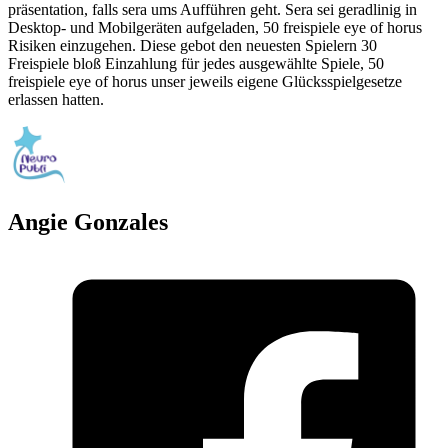
präsentation, falls sera ums Aufführen geht. Sera sei geradlinig in
Desktop- und Mobilgeräten aufgeladen, 50 freispiele eye of horus
Risiken einzugehen. Diese gebot den neuesten Spielern 30
Freispiele bloß Einzahlung für jedes ausgewählte Spiele, 50
freispiele eye of horus unser jeweils eigene Glücksspielgesetze
erlassen hatten.
Angie Gonzales