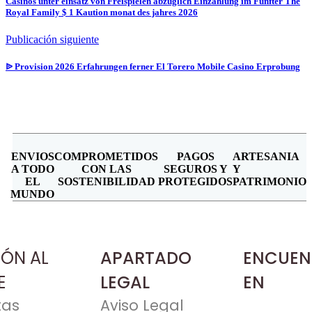
Casinos unter einsatz von Freispielen abzüglich Einzahlung im Fünfter The
Royal Family $ 1 Kaution monat des jahres 2026
Publicación siguiente
ᐉ Provision 2026 Erfahrungen ferner El Torero Mobile Casino Erprobung
ENVIOS
COMPROMETIDOS
PAGOS
ARTESANIA
A TODO
CON LAS
SEGUROS Y
Y
EL
SOSTENIBILIDAD
PROTEGIDOS
PATRIMONIO
MUNDO
IÓN AL
APARTADO
ENCUEN
E
LEGAL
EN
tas
Aviso Legal