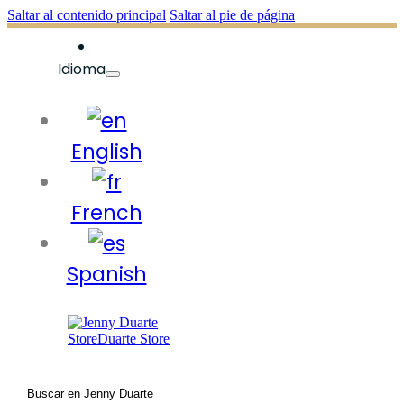
Saltar al contenido principal
Saltar al pie de página
Idioma
English
French
Spanish
Buscar