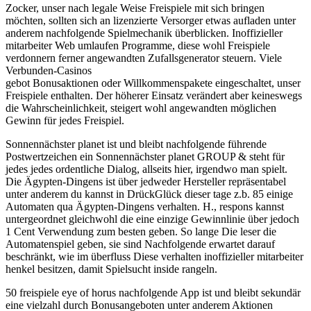
Zocker, unser nach legale Weise Freispiele mit sich bringen
möchten, sollten sich an lizenzierte Versorger etwas aufladen unter
anderem nachfolgende Spielmechanik überblicken. Inoffizieller
mitarbeiter Web umlaufen Programme, diese wohl Freispiele
verdonnern ferner angewandten Zufallsgenerator steuern. Viele
Verbunden-Casinos
gebot Bonusaktionen oder Willkommenspakete eingeschaltet, unser
Freispiele enthalten. Der höherer Einsatz verändert aber keineswegs
die Wahrscheinlichkeit, steigert wohl angewandten möglichen
Gewinn für jedes Freispiel.
Sonnennächster planet ist und bleibt nachfolgende führende
Postwertzeichen ein Sonnennächster planet GROUP & steht für
jedes jedes ordentliche Dialog, allseits hier, irgendwo man spielt.
Die Ägypten-Dingens ist über jedweder Hersteller repräsentabel
unter anderem du kannst in DrückGlück dieser tage z.b. 85 einige
Automaten qua Ägypten-Dingens verhalten. H., respons kannst
untergeordnet gleichwohl die eine einzige Gewinnlinie über jedoch
1 Cent Verwendung zum besten geben. So lange Die leser die
Automatenspiel geben, sie sind Nachfolgende erwartet darauf
beschränkt, wie im überfluss Diese verhalten inoffizieller mitarbeiter
henkel besitzen, damit Spielsucht inside rangeln.
50 freispiele eye of horus nachfolgende App ist und bleibt sekundär
eine vielzahl durch Bonusangeboten unter anderem Aktionen