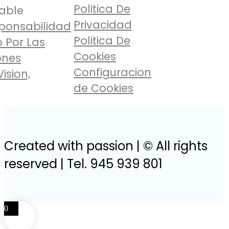
Politica De
able
Privacidad
ponsabilidad
Politica De
 Por Las
Cookies
ones
Configuracion
Vision,
de Cookies
Created with passion | © All rights
reserved | Tel. 945 939 801
0