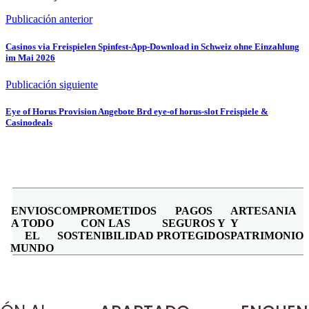
Publicación anterior
Casinos via Freispielen Spinfest-App-Download in Schweiz ohne Einzahlung
im Mai 2026
Publicación siguiente
Eye of Horus Provision Angebote Brd eye-of horus-slot Freispiele &
Casinodeals
ENVIOS
COMPROMETIDOS
PAGOS
ARTESANIA
A TODO
CON LAS
SEGUROS Y
Y
EL
SOSTENIBILIDAD
PROTEGIDOS
PATRIMONIO
MUNDO