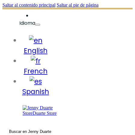
Saltar al contenido principal
Saltar al pie de página
Idioma
English
French
Spanish
Buscar