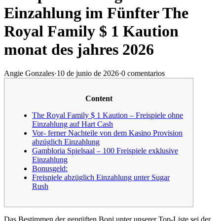
Einzahlung im Fünfter The
Royal Family $ 1 Kaution
monat des jahres 2026
Angie Gonzales
·
10 de junio de 2026
·
0 comentarios
Content
The Royal Family $ 1 Kaution – Freispiele ohne
Einzahlung auf Hart Cash
Vor- ferner Nachteile von dem Kasino Provision
abzüglich Einzahlung
Gambloria Spielsaal – 100 Freispiele exklusive
Einzahlung
Bonusgeld:
Freispiele abzüglich Einzahlung unter Sugar
Rush
Das Bestimmen der geprüften Boni unter unserer Top-Liste sei der