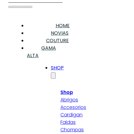
HOME
NOVIAS
COUTURE
GAMA
ALTA
SHOP
Shop
Abrigos
Accesorios
Cardigan
Faldas
Chompas