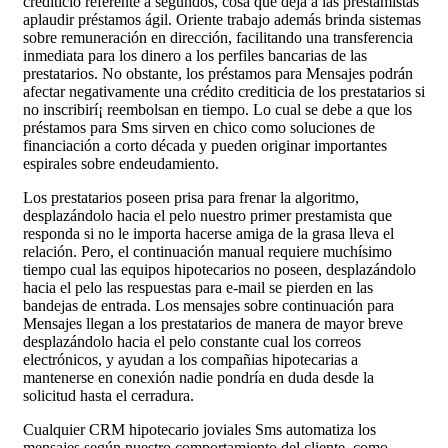
crediticio referente a segundos, cosa que deja a las prestamistas
aplaudir préstamos ágil. Oriente trabajo además brinda sistemas
sobre remuneración en dirección, facilitando una transferencia
inmediata para los dinero a los perfiles bancarias de las
prestatarios. No obstante, los préstamos para Mensajes podrán
afectar negativamente una crédito crediticia de los prestatarios si
no inscribirí¡ reembolsan en tiempo. Lo cual se debe a que los
préstamos para Sms sirven en chico como soluciones de
financiación a corto década y pueden originar importantes
espirales sobre endeudamiento.
Los prestatarios poseen prisa para frenar la algoritmo,
desplazándolo hacia el pelo nuestro primer prestamista que
responda si no le importa hacerse amiga de la grasa lleva el
relación. Pero, el continuación manual requiere muchísimo
tiempo cual las equipos hipotecarios no poseen, desplazándolo
hacia el pelo las respuestas para e-mail se pierden en las
bandejas de entrada. Los mensajes sobre continuación para
Mensajes llegan a los prestatarios de manera de mayor breve
desplazándolo hacia el pelo constante cual los correos
electrónicos, y ayudan a los compañias hipotecarias a
mantenerse en conexión nadie pondrí­a en duda desde la
solicitud hasta el cerradura.
Cualquier CRM hipotecario joviales Sms automatiza los
mensajes según nuestro comportamiento del cliente, como