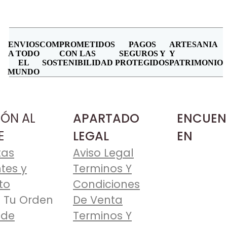
ENVIOS
COMPROMETIDOS
PAGOS
ARTESANIA
A TODO
CON LAS
SEGUROS Y
Y
EL
SOSTENIBILIDAD
PROTEGIDOS
PATRIMONIO
MUNDO
IÓN AL
APARTADO
ENCUEN
E
LEGAL
EN
tas
Aviso Legal
tes y
Terminos Y
to
Condiciones
 Tu Orden
De Venta
 de
Terminos Y