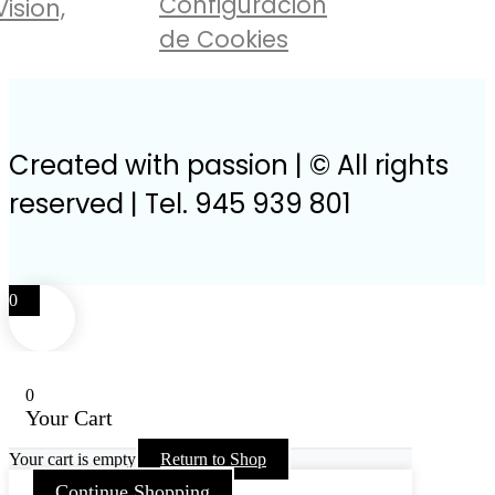
Configuracion
Vision,
de Cookies
Created with passion | © All rights
reserved | Tel. 945 939 801
0
0
Your Cart
Your cart is empty
Return to Shop
Continue Shopping