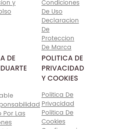
ion y
Condiciones
lso
De Uso
Declaracion
De
Proteccion
De Marca
A DE
POLITICA DE
 DUARTE
PRIVACIDAD
Y COOKIES
Politica De
able
Privacidad
ponsabilidad
Politica De
 Por Las
Cookies
ones