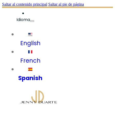
Saltar al contenido principal
Saltar al pie de página
Idioma
English
French
Spanish