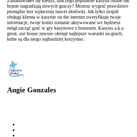
Zastanawiałeś się kiedyś, dlaczego popularne kasyna online tak
hojnie nagradzają nowych graczy? Możesz wygrać prawdziwe
pieniądze bez wpłacenia nawet złotówki. Jak tylko zespół
obsługi klienta w kasynie on the internet zweryfikuje twoje
informacje, twoje konto zostanie aktywowane we będziesz
mógł zacząć grać w gry kasynowe z bonusem. Kasyno a.k.a
great. our house zawsze oferuje najlepsze warunki na grach,
które są dla niego najbardziej korzystne.
Angie Gonzales