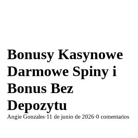
Bonusy Kasynowe
Darmowe Spiny i
Bonus Bez
Depozytu
Angie Gonzales
·
11 de junio de 2026
·
0 comentarios