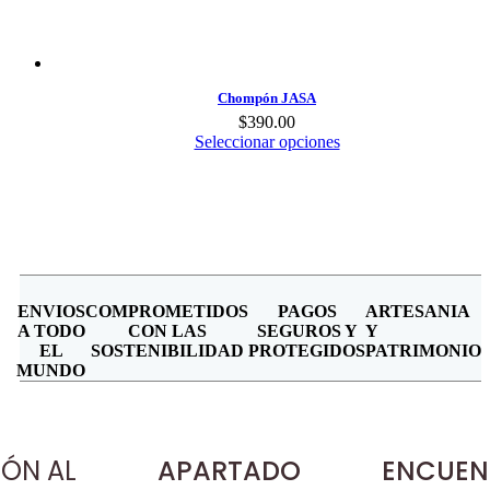
Chompón JASA
$
390.00
Seleccionar opciones
ENVIOS
COMPROMETIDOS
PAGOS
ARTESANIA
A TODO
CON LAS
SEGUROS Y
Y
EL
SOSTENIBILIDAD
PROTEGIDOS
PATRIMONIO
MUNDO
IÓN AL
APARTADO
ENCUEN