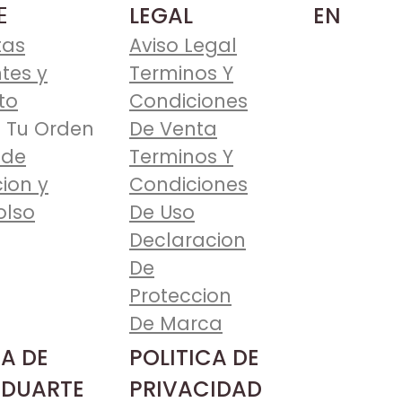
E
LEGAL
EN
tas
Aviso Legal
tes y
Terminos Y
to
Condiciones
 Tu Orden
De Venta
 de
Terminos Y
ion y
Condiciones
lso
De Uso
Declaracion
De
Proteccion
De Marca
A DE
POLITICA DE
 DUARTE
PRIVACIDAD