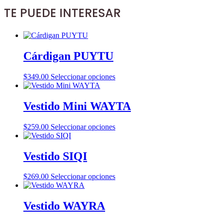
TE PUEDE INTERESAR
Cárdigan PUYTU
Este
$
349.00
Seleccionar opciones
producto
tiene
múltiples
Vestido Mini WAYTA
variantes.
Las
Este
$
259.00
Seleccionar opciones
opciones
producto
se
tiene
pueden
múltiples
Vestido SIQI
elegir
variantes.
en
Las
la
Este
$
269.00
Seleccionar opciones
opciones
página
producto
se
de
tiene
pueden
producto
múltiples
Vestido WAYRA
elegir
variantes.
en