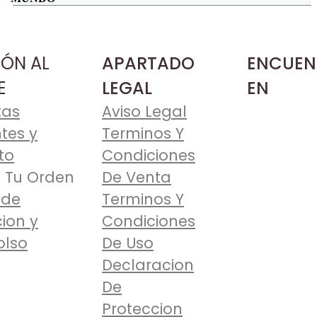
de
producto
IÓN AL
APARTADO
ENCUEN
E
LEGAL
EN
tas
Aviso Legal
tes y
Terminos Y
to
Condiciones
 Tu Orden
De Venta
 de
Terminos Y
ion y
Condiciones
lso
De Uso
Declaracion
De
Proteccion