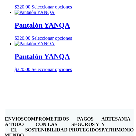
Este
$
320.00
Seleccionar opciones
producto
tiene
múltiples
Pantalón YANQA
variantes.
Las
Este
$
320.00
Seleccionar opciones
opciones
producto
se
tiene
pueden
múltiples
Pantalón YANQA
elegir
variantes.
en
Las
la
Este
$
320.00
Seleccionar opciones
opciones
página
producto
se
de
tiene
pueden
producto
múltiples
elegir
variantes.
en
Las
la
opciones
página
se
de
pueden
producto
elegir
ENVIOS
COMPROMETIDOS
PAGOS
ARTESANIA
en
A TODO
CON LAS
SEGUROS Y
Y
la
EL
SOSTENIBILIDAD
PROTEGIDOS
PATRIMONIO
página
MUNDO