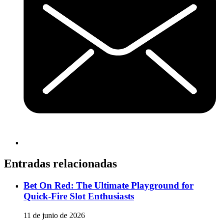
Entradas relacionadas
Bet On Red: The Ultimate Playground for
Quick‑Fire Slot Enthusiasts
11 de junio de 2026