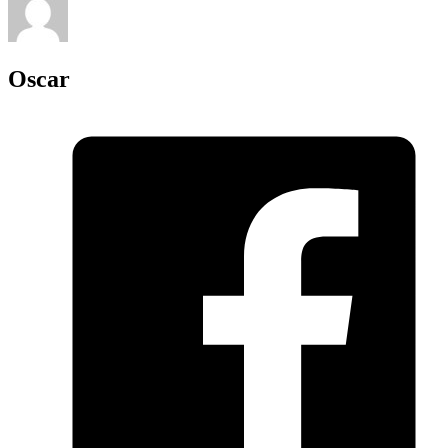
Oscar