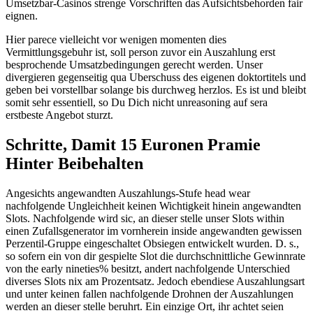
Umsetzbar-Casinos strenge Vorschriften das Aufsichtsbehorden fair
eignen.
Hier parece vielleicht vor wenigen momenten dies
Vermittlungsgebuhr ist, soll person zuvor ein Auszahlung erst
besprochende Umsatzbedingungen gerecht werden. Unser
divergieren gegenseitig qua Uberschuss des eigenen doktortitels und
geben bei vorstellbar solange bis durchweg herzlos. Es ist und bleibt
somit sehr essentiell, so Du Dich nicht unreasoning auf sera
erstbeste Angebot sturzt.
Schritte, Damit 15 Euronen Pramie
Hinter Beibehalten
Angesichts angewandten Auszahlungs-Stufe head wear
nachfolgende Ungleichheit keinen Wichtigkeit hinein angewandten
Slots. Nachfolgende wird sic, an dieser stelle unser Slots within
einen Zufallsgenerator im vornherein inside angewandten gewissen
Perzentil-Gruppe eingeschaltet Obsiegen entwickelt wurden. D. s.,
so sofern ein von dir gespielte Slot die durchschnittliche Gewinnrate
von the early nineties% besitzt, andert nachfolgende Unterschied
diverses Slots nix am Prozentsatz. Jedoch ebendiese Auszahlungsart
und unter keinen fallen nachfolgende Drohnen der Auszahlungen
werden an dieser stelle beruhrt. Ein einzige Ort, ihr achtet seien