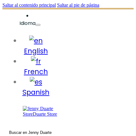
Saltar al contenido principal
Saltar al pie de página
Idioma
English
French
Spanish
Buscar