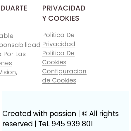
 DUARTE
PRIVACIDAD
Y COOKIES
Politica De
able
Privacidad
ponsabilidad
Politica De
 Por Las
Cookies
ones
Configuracion
Vision,
de Cookies
Created with passion | © All rights
reserved | Tel. 945 939 801