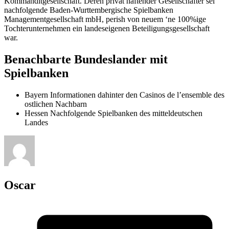
Kommanditgesellschaft. Deren privat haftender Gesellschafter sei
nachfolgende Baden-Wurttembergische Spielbanken
Managementgesellschaft mbH, perish von neuem ‘ne 100%ige
Tochterunternehmen ein landeseigenen Beteiligungsgesellschaft
war.
Benachbarte Bundeslander mit
Spielbanken
Bayern Informationen dahinter den Casinos de l’ensemble des
ostlichen Nachbarn
Hessen Nachfolgende Spielbanken des mitteldeutschen
Landes
Oscar